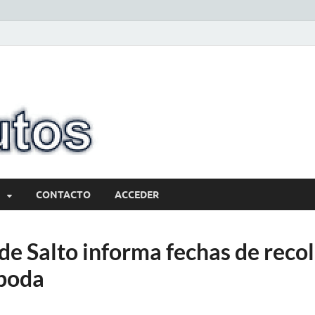
10minutos.com
Tu conexión con Salto
CONTACTO
ACCEDER
de Salto informa fechas de reco
 poda