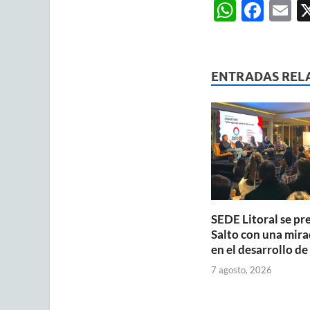
W
F
E
h
ac
m
at
e
ai
s
b
ENTRADAS REL
A
o
p
o
p
k
SEDE Litoral se pr
Salto con una mira
en el desarrollo de
7 agosto, 2026