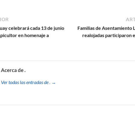
IOR
ART
uay celebrará cada 13 de junio
Familias de Asentamiento L
Apicultor en homenaje a
realojadas participaron e
Acerca de .
Ver todas las entradas de . →