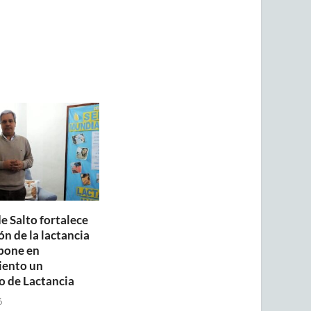
e Salto fortalece
n de la lactancia
pone en
iento un
o de Lactancia
6