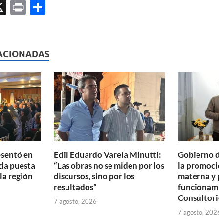
X
P
C
ri
o
l
nt
m
p
ACIONADAS
ar
ti
r
esentó en
Edil Eduardo Varela Minutti:
Gobierno d
da puesta
“Las obras no se miden por los
la promoció
 la región
discursos, sino por los
materna y 
resultados”
funcionam
Consultori
7 agosto, 2026
7 agosto, 202