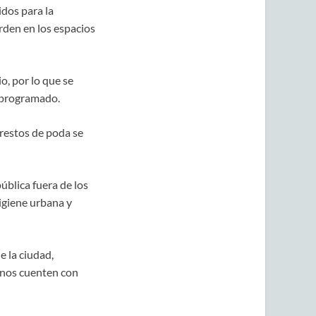
idos para la
rden en los espacios
o, por lo que se
o programado.
 restos de poda se
pública fuera de los
higiene urbana y
 la ciudad,
inos cuenten con