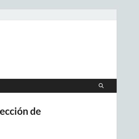
.uy
lección de