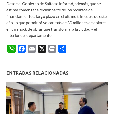
Desde el Gobierno de Salto se informó, además, que se
estima comenzar a recibir parte de los recursos del
financiamiento a largo plazo en el último trimestre de este
año, lo que permitirá volcar más de 30 millones de dólares
en un shock de obras que transformará la ciudad y el
interior del departamento.
W
F
E
X
P
C
h
ac
m
ri
o
at
e
ail
nt
m
s
b
p
ENTRADAS RELACIONADAS
A
o
ar
p
o
ti
p
k
r