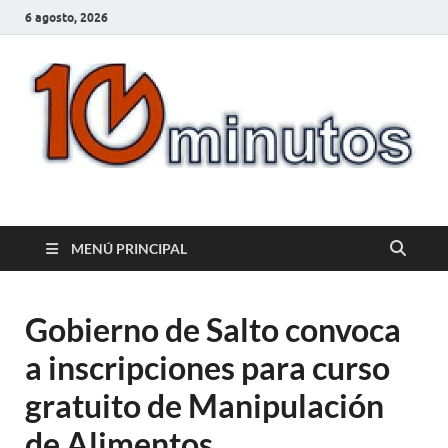
6 agosto, 2026
10minutos.com.uy
Tu conexión con Salto
MENÚ PRINCIPAL
Gobierno de Salto convoca
a inscripciones para curso
gratuito de Manipulación
de Alimentos