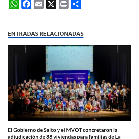
W
F
E
X
P
C
h
ac
m
ri
o
at
e
ail
nt
m
s
b
p
ENTRADAS RELACIONADAS
A
o
ar
p
o
ti
p
k
r
El Gobierno de Salto y el MVOT concretaron la
adjudicación de 88 viviendas para familias de La