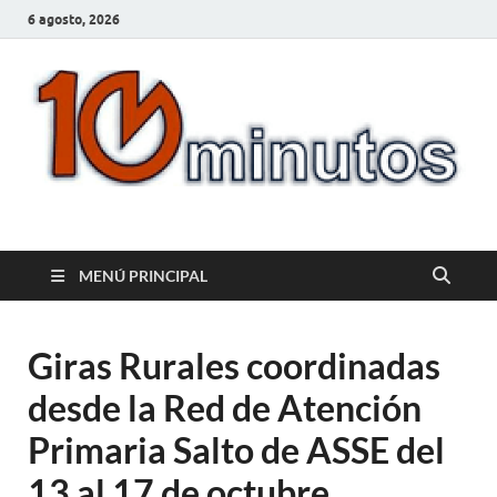
6 agosto, 2026
10minutos.com.uy
Tu conexión con Salto
MENÚ PRINCIPAL
Giras Rurales coordinadas
desde la Red de Atención
Primaria Salto de ASSE del
13 al 17 de octubre