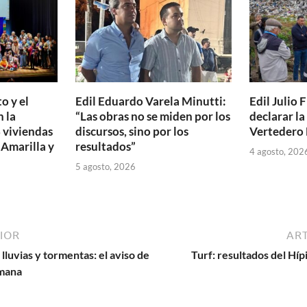
ti
r
o y el
Edil Eduardo Varela Minutti:
Edil Julio F
 la
“Las obras no se miden por los
declarar l
 viviendas
discursos, sino por los
Vertedero 
 Amarilla y
resultados”
4 agosto, 202
5 agosto, 2026
IOR
ART
lluvias y tormentas: el aviso de
Turf: resultados del Híp
emana