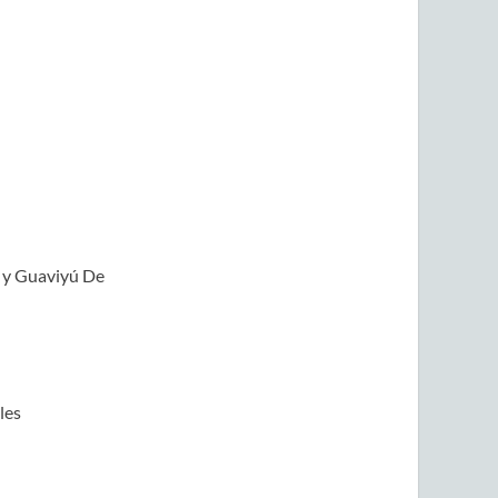
o y Guaviyú De
les