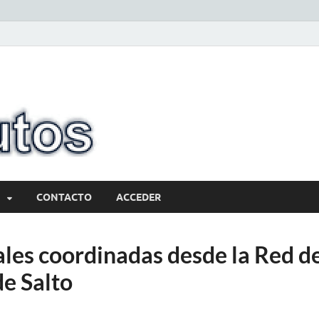
10minutos.com
Tu conexión con Salto
CONTACTO
ACCEDER
ales coordinadas desde la Red d
de Salto