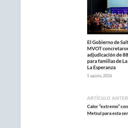
p
o
p
k
El Gobierno de Salt
MVOT concretaron
adjudicación de 88
para familias de La
La Esperanza
5 agosto, 2026
ARTÍCULO ANTER
Calor “extremo” con 
Metsul para esta s