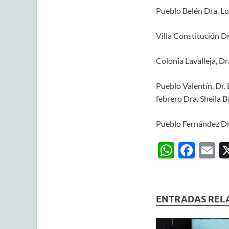
Pueblo Belén Dra. Lor
Villa Constitución Dr.
Colonia Lavalleja, Dr
Pueblo Valentín, Dr. 
febrero Dra. Sheila B
Pueblo Fernández Dr.
W
F
E
h
ac
m
at
e
ai
s
b
ENTRADAS REL
A
o