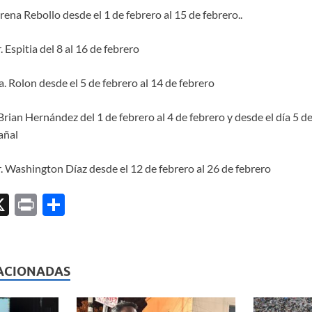
ena Rebollo desde el 1 de febrero al 15 de febrero..
 Espitia del 8 al 16 de febrero
a. Rolon desde el 5 de febrero al 14 de febrero
Brian Hernández del 1 de febrero al 4 de febrero y desde el día 5 de
añal
 Washington Díaz desde el 12 de febrero al 26 de febrero
X
P
C
ri
o
l
nt
m
p
ACIONADAS
ar