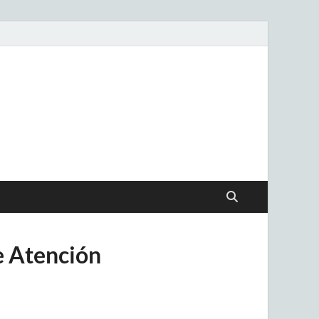
.uy
e Atención