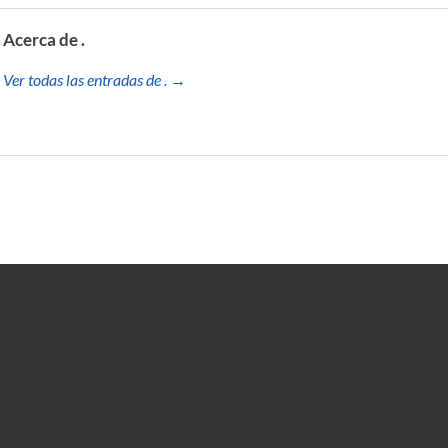
Acerca de .
Ver todas las entradas de . →