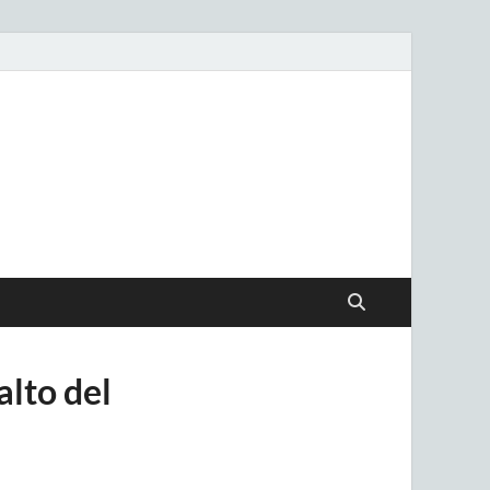
.uy
alto del