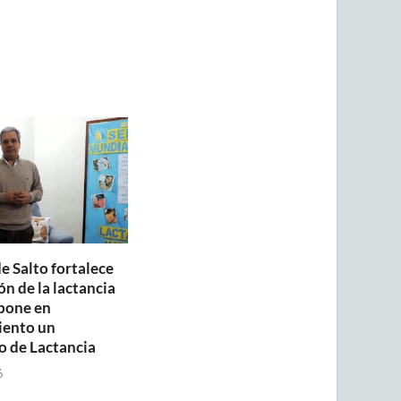
e Salto fortalece
n de la lactancia
pone en
iento un
o de Lactancia
6