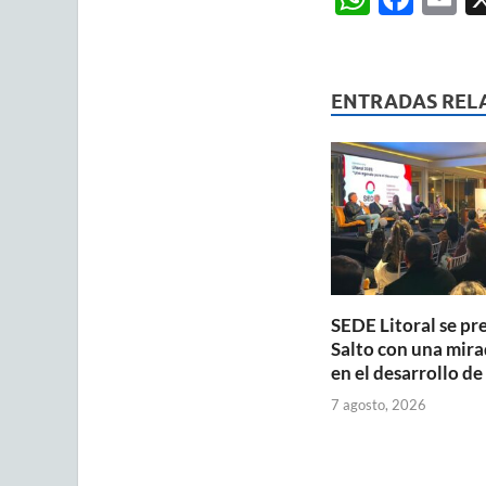
h
ac
m
at
e
ai
s
b
ENTRADAS REL
A
o
p
o
p
k
SEDE Litoral se pr
Salto con una mira
en el desarrollo de
7 agosto, 2026