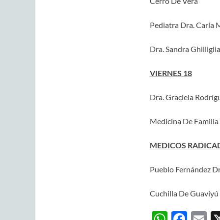
Cerro De Vera
Pediatra Dra. Carla 
Dra. Sandra Ghilligli
VIERNES 18
Dra. Graciela Rodríg
Medicina De Familia D
MEDICOS RADICA
Pueblo Fernández Dr
Cuchilla De Guaviyú 
W
F
E