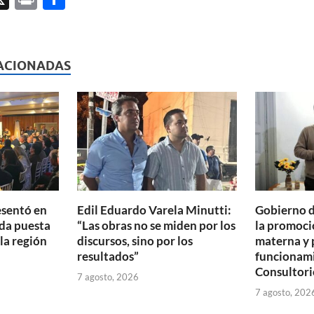
ri
o
l
nt
m
p
ACIONADAS
ar
ti
r
esentó en
Edil Eduardo Varela Minutti:
Gobierno d
da puesta
“Las obras no se miden por los
la promoció
 la región
discursos, sino por los
materna y 
resultados”
funcionam
Consultori
7 agosto, 2026
7 agosto, 202