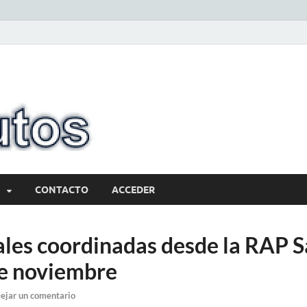
10minutos.com
Tu conexión con Salto
CONTACTO
ACCEDER
ales coordinadas desde la RAP S
de noviembre
ejar un comentario