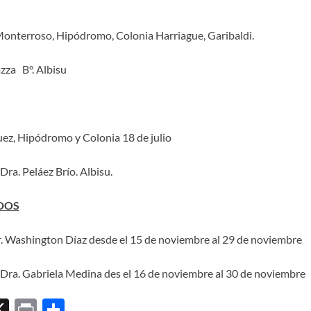
Monterroso, Hipódromo, Colonia Harriague, Garibaldi.
azza B°. Albisu
uez, Hipódromo y Colonia 18 de julio
ra. Peláez Brío. Albisu.
DOS
. Washington Díaz desde el 15 de noviembre al 29 de noviembre
Dra. Gabriela Medina des el 16 de noviembre al 30 de noviembre
X
P
C