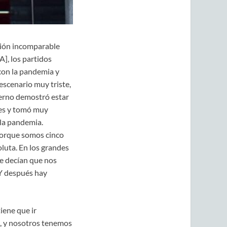
ción incomparable
], los partidos
con la pandemia y
escenario muy triste,
ierno demostró estar
ares y tomó muy
la pandemia.
porque somos cinco
luta. En los grandes
ue decían que nos
Y después hay
iene que ir
no, y nosotros tenemos