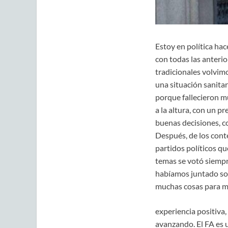
Estoy en política ha
con todas las anteri
tradicionales volvim
una situación sanitar
porque fallecieron m
a la altura, con un p
buenas decisiones, c
Después, de los cont
partidos políticos q
temas se votó siempr
habíamos juntado sol
muchas cosas para m
experiencia positiva,
avanzando. El FA es u