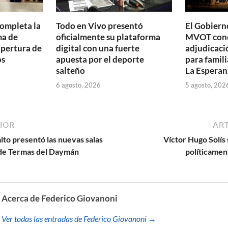
completa la
Todo en Vivo presentó
El Gobierno
ma de
oficialmente su plataforma
MVOT conc
apertura de
digital con una fuerte
adjudicaci
os
apuesta por el deporte
para famili
salteño
La Esperan
6 agosto, 2026
5 agosto, 202
IOR
ART
lto presentó las nuevas salas
Víctor Hugo Solís 
a de Termas del Daymán
políticamen
Acerca de Federico Giovanoni
Ver todas las entradas de Federico Giovanoni →