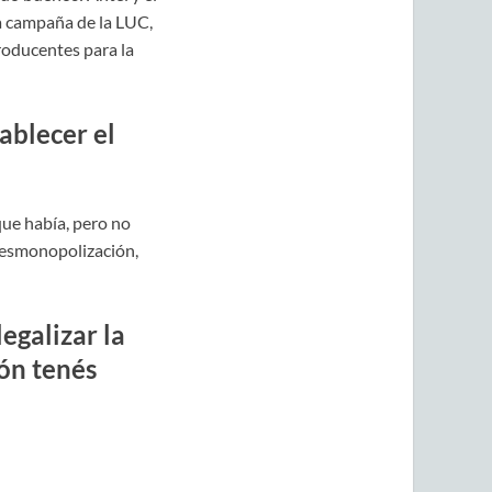
a campaña de la LUC,
roducentes para la
ablecer el
 que había, pero no
 desmonopolización,
egalizar la
ón tenés