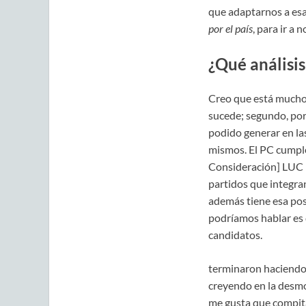
que adaptarnos a esa
por el país
, para ir a
¿Qué análisis
Creo que está mucho 
sucede; segundo, por
podido generar en la
mismos. El PC cumple
Consideración] LUC l
partidos que integran
además tiene esa pos
podríamos hablar es d
candidatos.
terminaron haciendo e
creyendo en la desmon
me gusta que compita