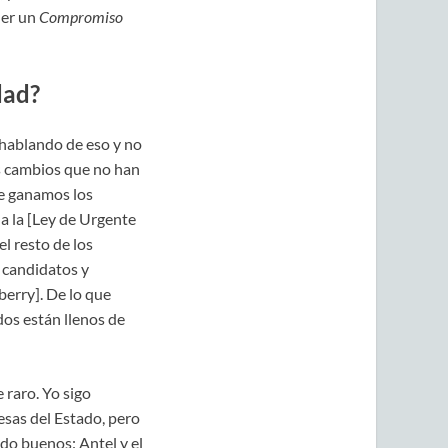
ner un
Compromiso
dad?
 hablando de eso y no
s cambios que no han
re ganamos los
a la [Ley de Urgente
l resto de los
r candidatos y
berry]. De lo que
dos están llenos de
 raro. Yo sigo
esas del Estado, pero
do buenos: Antel y el