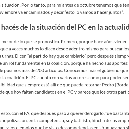
 situación. Por lo tanto, para mí antes de octubre tenemos que te
 noviembre ya encaminados y decir “esto lo vamos a hacer juntos”.
 hacés de la situación del PC en la actuali
mejor de lo que se pronostica. Primero, porque hace años vienen
que a veces muchos lo dicen desde adentro mismo para buscar lo
s urnas. Dicen “al partido hay que cambiarlo”, pero después siemp
 un rol fundamental en la coalición, porque ha hecho sus aportes: 
e pusimos más de 200 artículos. Conocemos más el gobierno que e
 la coalición. El PC cuenta con varios actores como para poder se
ibilidad que siempre está allí de que pueda retornar Pedro [Borda
e que hoy faltan candidatos en el PC y parece que los otros parti
sto, con el FA, que después pasó a querer derogarlo, fue bastante
opolización, en la competencia; soy batllista, hincha de las empr
n, y los ejemplos que he visto de competencias en Uruguay han si