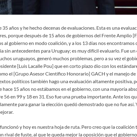
ce 35 años y he hecho decenas de evaluaciones. Esta es una evalua
ores, porque después de 15 años de gobiernos del Frente Amplio [FA
os al gobierno en modo coalición, y a los 13 días nos encontramos 
ia sin antecedentes para Uruguay; es muy difícil evaluarlo. Fue un 
uchos uruguayos, generó muchos problemas, pero a su vez el gob
residente [Luis Lacalle Pou] que en corto plazo dio con los estánd
omo el [Grupo Asesor Científico Honorario] GACH y el manejo de 
extos políticos también hago una evaluación altamente positiva, 
ue hace 15 años no estábamos en el gobierno, con una mayoría abso
e 56 en 99 y 18 en 31. Eso fue una prueba importante. Ante los q
amente para ganar la elección quedó demostrado que no fue así. 
ejorar.
 funcionó y hoy es nuestra hoja de ruta. Pero creo que la coalición t
n rival de fuste, al que le queda mejor la oposición que el gobier