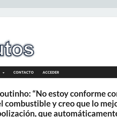
10minutos.com
Tu conexión con Salto
CONTACTO
ACCEDER
utinho: “No estoy conforme con
 combustible y creo que lo mejo
lización, que automáticamente