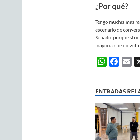
¿Por qué?
Tengo muchísimas raz
escenario de conversa
Senado, porque si un
mayoría que no vota.
W
F
E
h
ac
m
at
e
ai
s
b
ENTRADAS REL
A
o
p
o
p
k