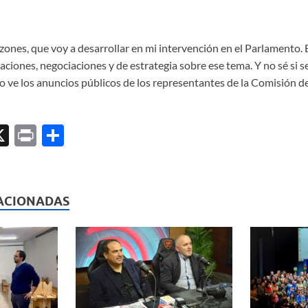
ones, que voy a desarrollar en mi intervención en el Parlamento. 
ciones, negociaciones y de estrategia sobre ese tema. Y no sé si se
o ve los anuncios públicos de los representantes de la Comisión d
X
P
C
ri
o
l
nt
m
p
ACIONADAS
ar
ti
r