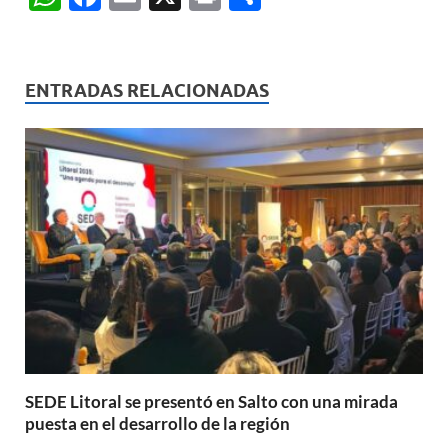
h
ac
m
ri
o
at
e
ail
nt
m
s
b
p
ENTRADAS RELACIONADAS
A
o
ar
p
o
ti
p
k
r
SEDE Litoral se presentó en Salto con una mirada
puesta en el desarrollo de la región