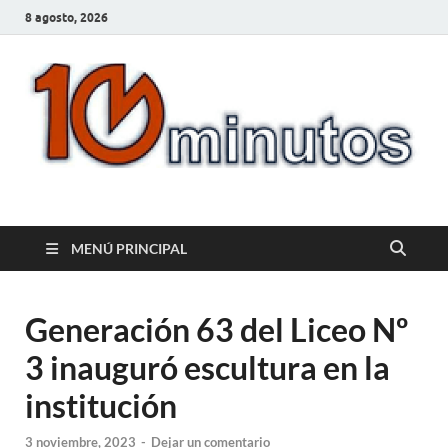
8 agosto, 2026
10minutos.com.uy
Tu conexión con Salto
MENÚ PRINCIPAL
Generación 63 del Liceo Nº
3 inauguró escultura en la
institución
3 noviembre, 2023
-
Dejar un comentario