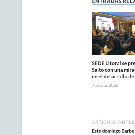
s
b
ENTRADAS REL
A
o
p
o
p
k
SEDE Litoral se pr
Salto con una mira
en el desarrollo de
7 agosto, 2026
ARTÍCULO ANTER
Este domingo Barber