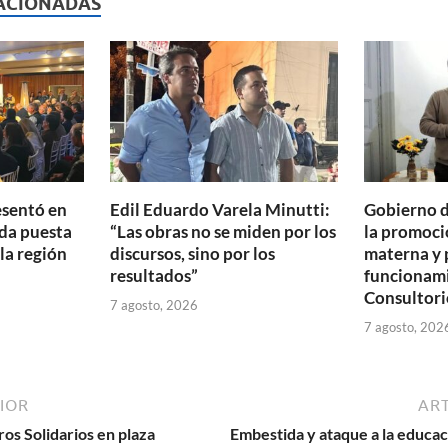
p
ACIONADAS
ar
ti
r
esentó en
Edil Eduardo Varela Minutti:
Gobierno d
da puesta
“Las obras no se miden por los
la promoció
 la región
discursos, sino por los
materna y 
resultados”
funcionam
Consultori
7 agosto, 2026
7 agosto, 202
IOR
ART
os Solidarios en plaza
Embestida y ataque a la educaci