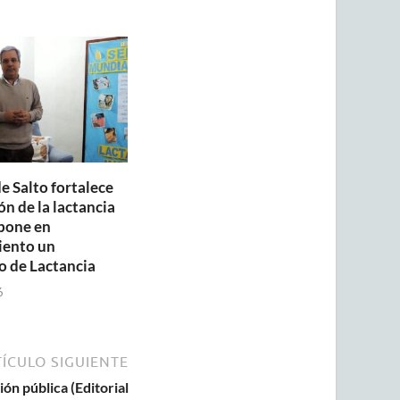
e Salto fortalece
n de la lactancia
pone en
iento un
o de Lactancia
6
ÍCULO SIGUIENTE
ón pública (Editorial