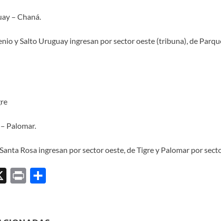
uay – Chaná.
enio y Salto Uruguay ingresan por sector oeste (tribuna), de Parqu
gre
 – Palomar.
Santa Rosa ingresan por sector oeste, de Tigre y Palomar por secto
X
P
C
ri
o
l
nt
m