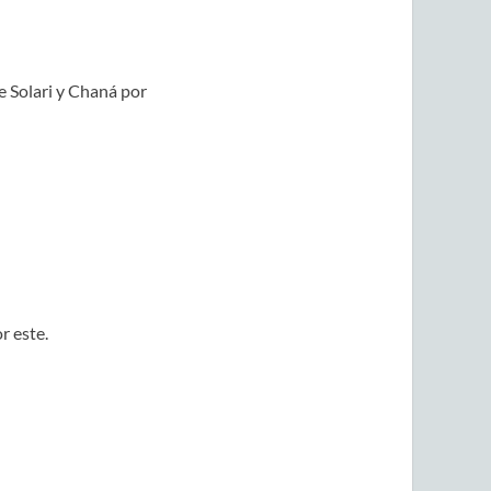
e Solari y Chaná por
r este.