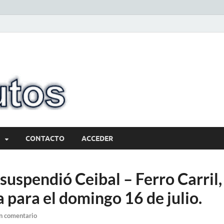
10minutos.com
Tu conexión con Salto
CONTACTO
ACCEDER
 suspendió Ceibal – Ferro Carril, 
a para el domingo 16 de julio.
n comentario