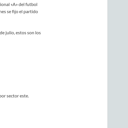
ional «A» del futbol
s se fijo el partido
e julio, estos son los
por sector este.