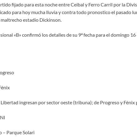
tido fijado para esta noche entre Ceibal y Ferro Carril por la Divis
icado para hoy mucha lluvia y contra todo pronostico el pasado lune
a maltrecho estadio Dickinson.
isional «B» confirmó los detalles de su 9ª fecha para el domingo 16 d
rogreso
Fénix
 Libertad ingresan por sector oeste (tribuna); de Progreso y Fénix 
NI
o – Parque Solari