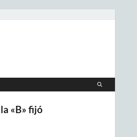
.uy
la «B» fijó