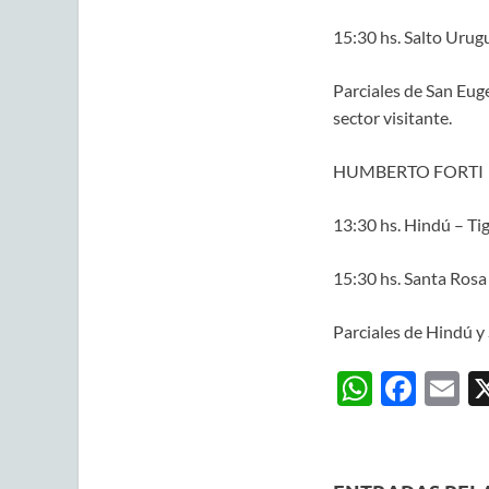
15:30 hs. Salto Urug
Parciales de San Eug
sector visitante.
HUMBERTO FORTI
13:30 hs. Hindú – Ti
15:30 hs. Santa Rosa
Parciales de Hindú y 
W
F
E
h
ac
m
at
e
ai