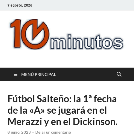
7 agosto, 2026
10minutos.com.uy
Tu conexión con Salto
MENÚ PRINCIPAL
Fútbol Salteño: la 1ª fecha
de la «A» se jugará en el
Merazzi y en el Dickinson.
8 junio, 2023
-
Dejar un comentario