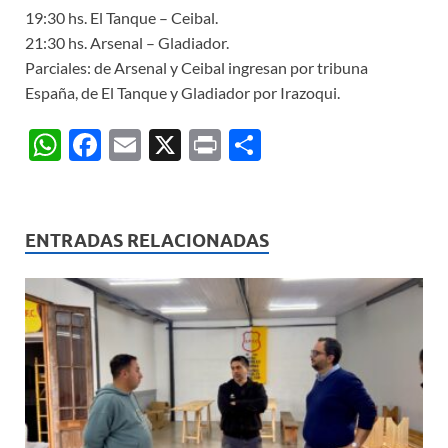
19:30 hs. El Tanque – Ceibal.
21:30 hs. Arsenal – Gladiador.
Parciales: de Arsenal y Ceibal ingresan por tribuna
España, de El Tanque y Gladiador por Irazoqui.
W
F
E
X
P
C
h
ac
m
ri
o
at
e
ail
nt
m
s
b
p
ENTRADAS RELACIONADAS
A
o
ar
p
o
ti
p
k
r