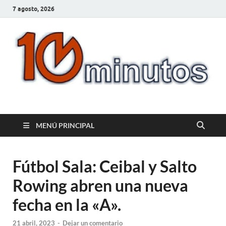
7 agosto, 2026
10minutos.com.uy
Tu conexión con Salto
MENÚ PRINCIPAL
Fútbol Sala: Ceibal y Salto
Rowing abren una nueva
fecha en la «A».
21 abril, 2023
-
Dejar un comentario