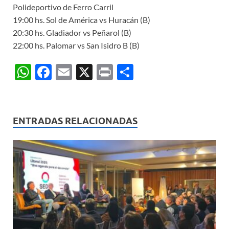
Polideportivo de Ferro Carril
19:00 hs. Sol de América vs Huracán (B)
20:30 hs. Gladiador vs Peñarol (B)
22:00 hs. Palomar vs San Isidro B (B)
W
F
E
X
P
C
h
ac
m
ri
o
at
e
ail
nt
m
s
b
p
ENTRADAS RELACIONADAS
A
o
ar
p
o
ti
p
k
r