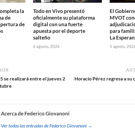
completa la
Todo en Vivo presentó
El Gobierno
ma de
oficialmente su plataforma
MVOT conc
apertura de
digital con una fuerte
adjudicaci
os
apuesta por el deporte
para famili
salteño
La Esperan
6 agosto, 2026
5 agosto, 202
IOR
ART
se realizará entre el jueves 2
Horacio Pérez regresa a su 
ctubre
Acerca de Federico Giovanoni
Ver todas las entradas de Federico Giovanoni →