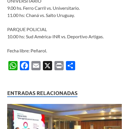
UNIVERSITARIO
9.00 hs. Ferro Carril vs. Universitario.
11.00 hs: Chaná vs. Salto Uruguay.
PARQUE POLICIAL
10.00 hs: Sud América-INR vs. Deportivo Artigas.
Fecha libre: Peñarol.
W
F
E
X
P
C
h
ac
m
ri
o
at
e
ail
nt
m
s
b
p
ENTRADAS RELACIONADAS
A
o
ar
p
o
ti
p
k
r