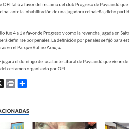
de OFI falló a favor del reclamo del club Progreso de Paysandú que s
eibal ante la inhabilitación de una jugadora ceibaleña, dicho parti
allo fue 4 a 1 a favor de Progreso y como la revancha jugada en Salto
berá definirse por penales. La definición por penales se fijó para es
ras en el Parque Rufino Araujo.
 y jugará el domingo de local ante Litoral de Paysandú que viene de 
del certamen organizado por OFI.
X
P
C
ri
o
l
nt
m
p
ACIONADAS
ar