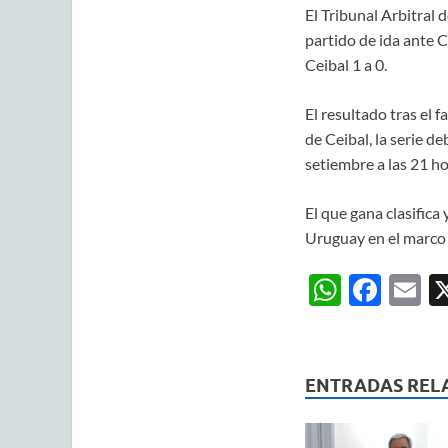
El Tribunal Arbitral 
partido de ida ante C
Ceibal 1 a 0.
El resultado tras el f
de Ceibal, la serie de
setiembre a las 21 ho
El que gana clasifica
Uruguay en el marco 
W
F
E
h
ac
m
at
e
ai
s
b
ENTRADAS REL
A
o