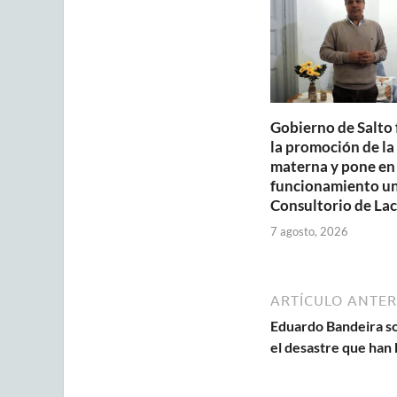
p
o
p
k
Gobierno de Salto 
la promoción de la
materna y pone en
funcionamiento u
Consultorio de Lac
7 agosto, 2026
ARTÍCULO ANTER
Eduardo Bandeira s
el desastre que han