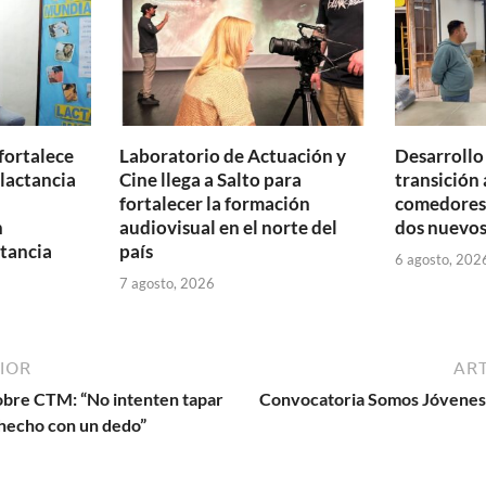
ti
r
fortalece
Laboratorio de Actuación y
Desarrollo
 lactancia
Cine llega a Salto para
transición 
fortalecer la formación
comedores 
n
audiovisual en el norte del
dos nuevos
tancia
país
6 agosto, 202
7 agosto, 2026
IOR
ART
obre CTM: “No intenten tapar
Convocatoria Somos Jóvenes d
 hecho con un dedo”