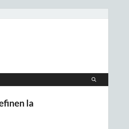
.uy
efinen la