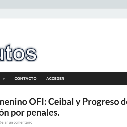
10minutos.com
Tu conexión con Salto
CONTACTO
ACCEDER
menino OFI: Ceibal y Progreso d
ión por penales.
Dejar un comentario