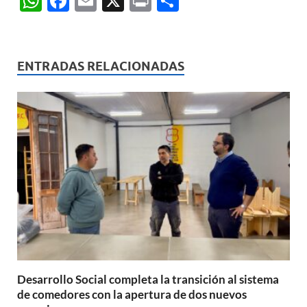
W
F
E
X
P
C
h
ac
m
ri
o
at
e
ail
nt
m
s
b
p
ENTRADAS RELACIONADAS
A
o
ar
p
o
ti
p
k
r
Desarrollo Social completa la transición al sistema
de comedores con la apertura de dos nuevos