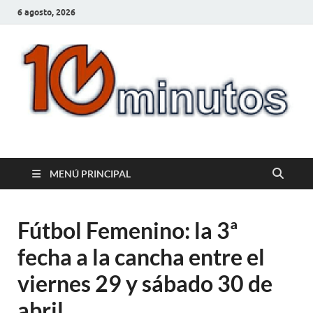
6 agosto, 2026
10minutos.com.uy
Tu conexión con Salto
MENÚ PRINCIPAL
Fútbol Femenino: la 3ª
fecha a la cancha entre el
viernes 29 y sábado 30 de
abril.