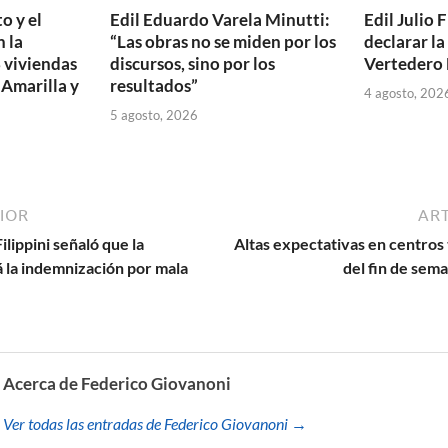
o y el
Edil Eduardo Varela Minutti:
Edil Julio F
 la
“Las obras no se miden por los
declarar l
 viviendas
discursos, sino por los
Vertedero 
 Amarilla y
resultados”
4 agosto, 202
5 agosto, 2026
IOR
ART
lippini señaló que la
Altas expectativas en centros
 la indemnización por mala
del fin de sem
Acerca de Federico Giovanoni
Ver todas las entradas de Federico Giovanoni →