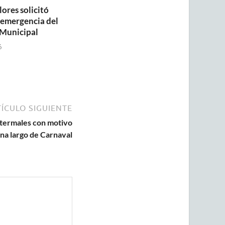
lores solicitó
a emergencia del
Municipal
6
ÍCULO SIGUIENTE
 termales con motivo
ana largo de Carnaval