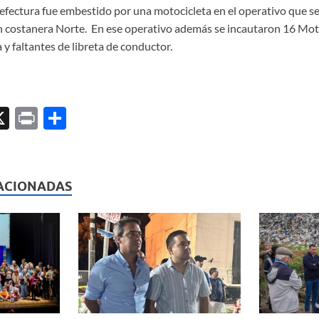
fectura fue embestido por una motocicleta en el operativo que se 
 costanera Norte. En ese operativo además se incautaron 16 Mot
 y faltantes de libreta de conductor.
X
P
C
ri
o
l
nt
m
p
ACIONADAS
ar
ti
r