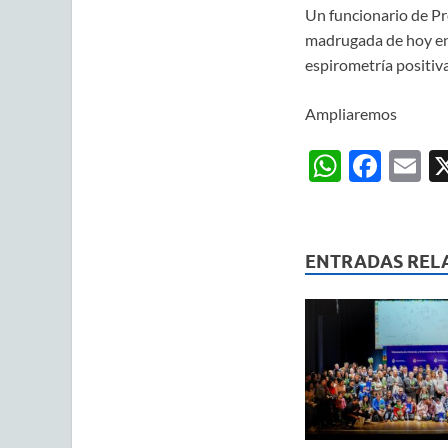
Un funcionario de Pre
madrugada de hoy en
espirometría positiva
Ampliaremos
W
F
E
h
ac
m
at
e
ai
s
b
ENTRADAS REL
A
o
p
o
p
k