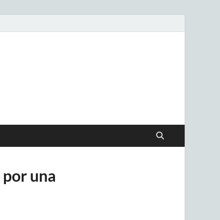
.uy
 por una