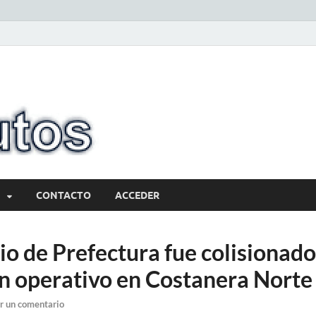
10minutos.com
Tu conexión con Salto
CONTACTO
ACCEDER
io de Prefectura fue colisionado
n operativo en Costanera Norte
r un comentario