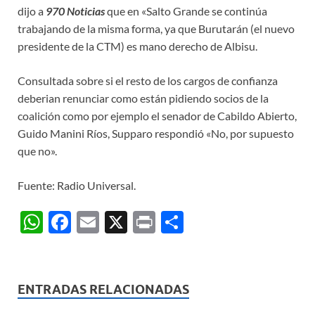
dijo a
970 Noticias
que en «Salto Grande se continúa
trabajando de la misma forma, ya que Burutarán (el nuevo
presidente de la CTM) es mano derecho de Albisu.
Consultada sobre si el resto de los cargos de confianza
deberian renunciar como están pidiendo socios de la
coalición como por ejemplo el senador de Cabildo Abierto,
Guido Manini Ríos, Supparo respondió «No, por supuesto
que no».
Fuente: Radio Universal.
W
F
E
X
P
C
h
ac
m
ri
o
at
e
ail
nt
m
s
b
p
ENTRADAS RELACIONADAS
A
o
ar