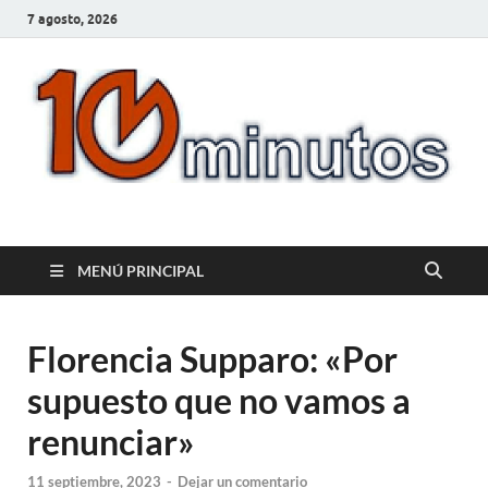
7 agosto, 2026
10minutos.com.uy
Tu conexión con Salto
MENÚ PRINCIPAL
Florencia Supparo: «Por
supuesto que no vamos a
renunciar»
11 septiembre, 2023
-
Dejar un comentario