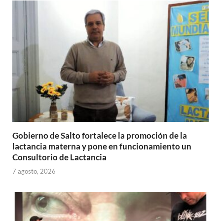
p
o
ti
p
k
r
Gobierno de Salto fortalece la promoción de la
lactancia materna y pone en funcionamiento un
Consultorio de Lactancia
7 agosto, 2026