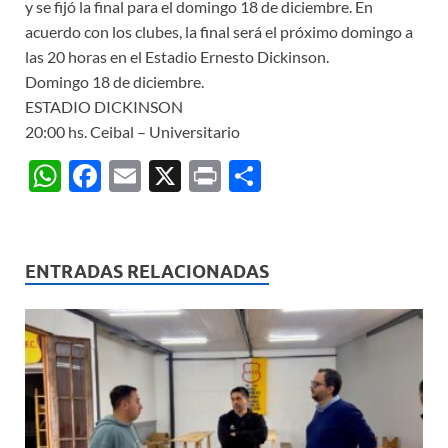
y se fijó la final para el domingo 18 de diciembre.
En
acuerdo con los clubes, la final será el próximo domingo a
las 20 horas en el Estadio Ernesto Dickinson.
Domingo 18 de diciembre.
ESTADIO DICKINSON
20:00 hs. Ceibal – Universitario
W
F
E
X
P
C
h
ac
m
ri
o
at
e
ail
nt
m
s
b
p
ENTRADAS RELACIONADAS
A
o
ar
p
o
ti
p
k
r