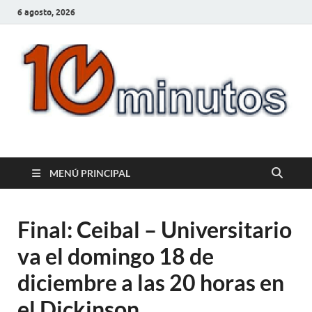
6 agosto, 2026
10minutos.com.uy
Tu conexión con Salto
MENÚ PRINCIPAL
Final: Ceibal – Universitario
va el domingo 18 de
diciembre a las 20 horas en
el Dickinson.