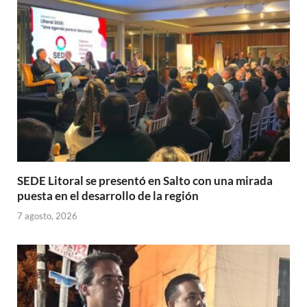
p
o
ti
p
k
r
SEDE Litoral se presentó en Salto con una mirada
puesta en el desarrollo de la región
7 agosto, 2026