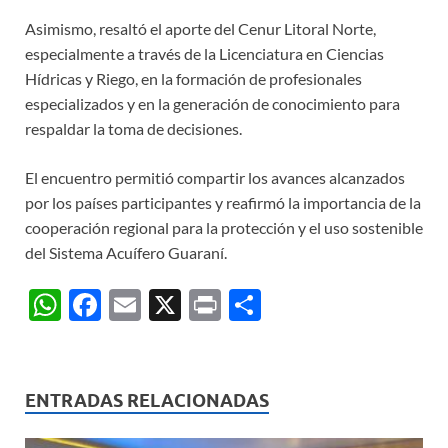
Asimismo, resaltó el aporte del Cenur Litoral Norte,
especialmente a través de la Licenciatura en Ciencias
Hídricas y Riego, en la formación de profesionales
especializados y en la generación de conocimiento para
respaldar la toma de decisiones.
El encuentro permitió compartir los avances alcanzados
por los países participantes y reafirmó la importancia de la
cooperación regional para la protección y el uso sostenible
del Sistema Acuífero Guaraní.
W
F
E
X
P
C
h
ac
m
ri
o
at
e
ail
nt
m
s
b
p
ENTRADAS RELACIONADAS
A
o
ar