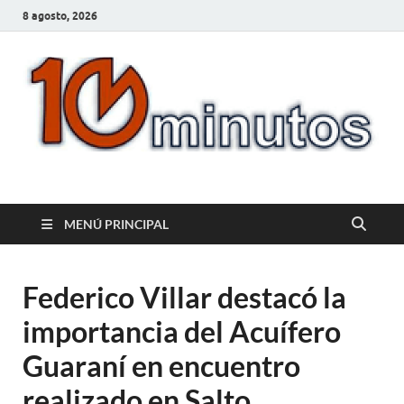
8 agosto, 2026
10minutos.com.uy
Tu conexión con Salto
MENÚ PRINCIPAL
Federico Villar destacó la
importancia del Acuífero
Guaraní en encuentro
realizado en Salto