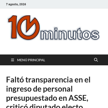
7 agosto, 2026
10minutos.com.uy
Tu conexión con Salto
MENÚ PRINCIPAL
Faltó transparencia en el
ingreso de personal
presupuestado en ASSE,
criticó diputado electo