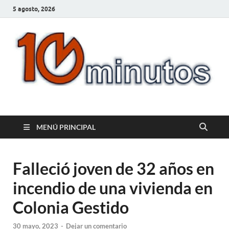
5 agosto, 2026
10minutos.com.uy
Tu conexión con Salto
MENÚ PRINCIPAL
Falleció joven de 32 años en
incendio de una vivienda en
Colonia Gestido
30 mayo, 2023
-
Dejar un comentario