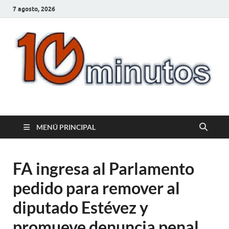
7 agosto, 2026
10minutos.com.uy
Tu conexión con Salto
MENÚ PRINCIPAL
FA ingresa al Parlamento
pedido para remover al
diputado Estévez y
promueve denuncia penal