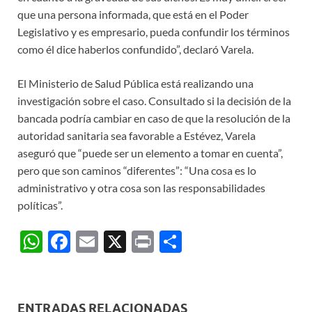
que una persona informada, que está en el Poder
Legislativo y es empresario, pueda confundir los términos
como él dice haberlos confundido”, declaró Varela.
El Ministerio de Salud Pública está realizando una
investigación sobre el caso. Consultado si la decisión de la
bancada podría cambiar en caso de que la resolución de la
autoridad sanitaria sea favorable a Estévez, Varela
aseguró que “puede ser un elemento a tomar en cuenta”,
pero que son caminos “diferentes”: “Una cosa es lo
administrativo y otra cosa son las responsabilidades
políticas”.
W
F
E
X
P
C
h
ac
m
ri
o
at
e
ail
nt
m
s
b
p
ENTRADAS RELACIONADAS