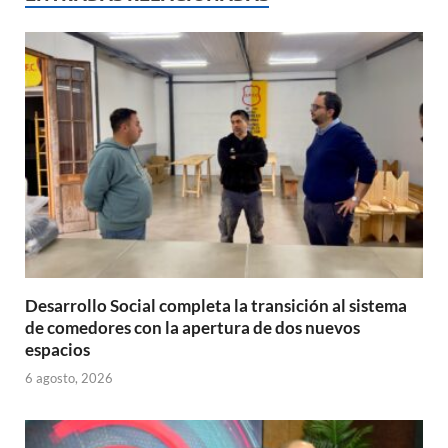
A
o
ar
p
o
ti
p
k
r
Desarrollo Social completa la transición al sistema
de comedores con la apertura de dos nuevos
espacios
6 agosto, 2026