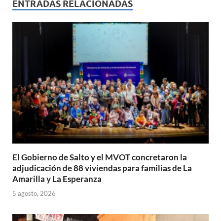
s
b
p
ENTRADAS RELACIONADAS
A
o
ar
p
o
ti
p
k
r
El Gobierno de Salto y el MVOT concretaron la
adjudicación de 88 viviendas para familias de La
Amarilla y La Esperanza
5 agosto, 2026