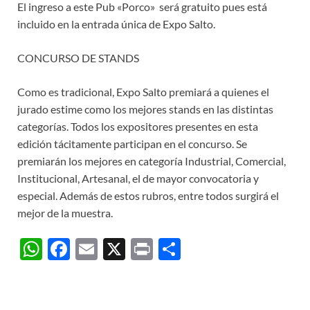
El ingreso a este Pub «Porco» será gratuito pues está
incluido en la entrada única de Expo Salto.
CONCURSO DE STANDS
Como es tradicional, Expo Salto premiará a quienes el
jurado estime como los mejores stands en las distintas
categorías. Todos los expositores presentes en esta
edición tácitamente participan en el concurso. Se
premiarán los mejores en categoría Industrial, Comercial,
Institucional, Artesanal, el de mayor convocatoria y
especial. Además de estos rubros, entre todos surgirá el
mejor de la muestra.
W
F
E
X
P
C
h
ac
m
ri
o
at
e
ail
nt
m