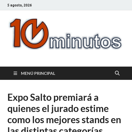
5 agosto, 2026
10minutos.com.uy
Tu conexión con Salto
MENÚ PRINCIPAL
Expo Salto premiará a
quienes el jurado estime
como los mejores stands en
las distintas categorías