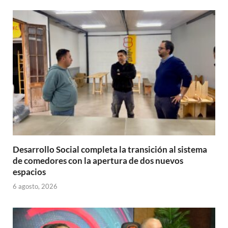
A
o
ar
p
o
ti
p
k
r
Desarrollo Social completa la transición al sistema
de comedores con la apertura de dos nuevos
espacios
6 agosto, 2026