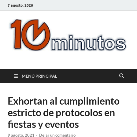
7 agosto, 2026
10minutos.com.uy
Tu conexión con Salto
MENÚ PRINCIPAL
Exhortan al cumplimiento
estricto de protocolos en
fiestas y eventos
9 agosto, 2021
-
Dejar un comentario