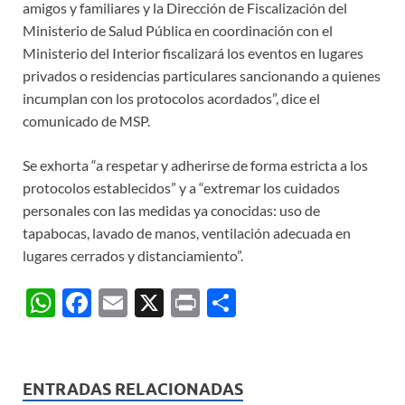
amigos y familiares y la Dirección de Fiscalización del
Ministerio de Salud Pública en coordinación con el
Ministerio del Interior fiscalizará los eventos en lugares
privados o residencias particulares sancionando a quienes
incumplan con los protocolos acordados”, dice el
comunicado de MSP.
Se exhorta “a respetar y adherirse de forma estricta a los
protocolos establecidos” y a “extremar los cuidados
personales con las medidas ya conocidas: uso de
tapabocas, lavado de manos, ventilación adecuada en
lugares cerrados y distanciamiento”.
W
F
E
X
P
C
h
ac
m
ri
o
at
e
ail
nt
m
s
b
p
ENTRADAS RELACIONADAS