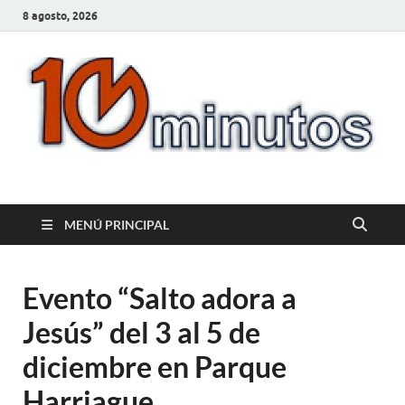
8 agosto, 2026
10minutos.com.uy
Tu conexión con Salto
MENÚ PRINCIPAL
Evento “Salto adora a
Jesús” del 3 al 5 de
diciembre en Parque
Harriague