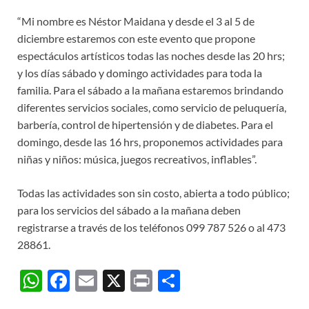
“Mi nombre es Néstor Maidana y desde el 3 al 5 de
diciembre estaremos con este evento que propone
espectáculos artísticos todas las noches desde las 20 hrs;
y los días sábado y domingo actividades para toda la
familia. Para el sábado a la mañana estaremos brindando
diferentes servicios sociales, como servicio de peluquería,
barbería, control de hipertensión y de diabetes. Para el
domingo, desde las 16 hrs, proponemos actividades para
niñas y niños: música, juegos recreativos, inflables”.
Todas las actividades son sin costo, abierta a todo público;
para los servicios del sábado a la mañana deben
registrarse a través de los teléfonos 099 787 526 o al 473
28861.
W
F
E
X
P
C
h
ac
m
ri
o