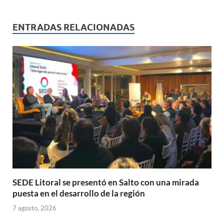
at
e
ail
nt
m
s
b
p
ENTRADAS RELACIONADAS
A
o
ar
p
o
ti
p
k
r
SEDE Litoral se presentó en Salto con una mirada
puesta en el desarrollo de la región
7 agosto, 2026