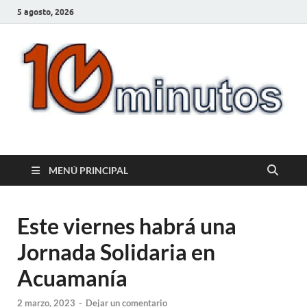
5 agosto, 2026
10minutos.com.uy
Tu conexión con Salto
MENÚ PRINCIPAL
Este viernes habrá una
Jornada Solidaria en
Acuamanía
2 marzo, 2023
-
Dejar un comentario