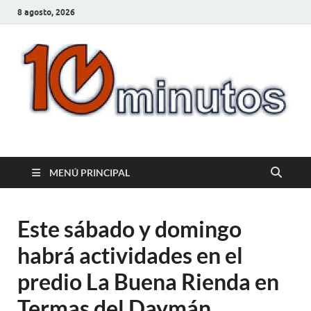
8 agosto, 2026
10minutos.com.uy
Tu conexión con Salto
MENÚ PRINCIPAL
Este sábado y domingo
habrá actividades en el
predio La Buena Rienda en
Termas del Daymán