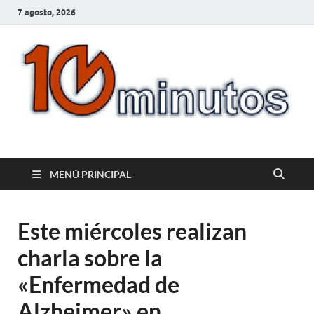
7 agosto, 2026
10minutos.com.uy
Tu conexión con Salto
MENÚ PRINCIPAL
Este miércoles realizan
charla sobre la
«Enfermedad de
Alzheimer» en