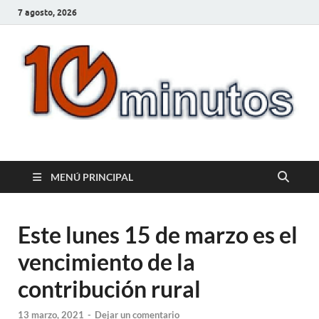
7 agosto, 2026
10minutos.com.uy
Tu conexión con Salto
MENÚ PRINCIPAL
Este lunes 15 de marzo es el
vencimiento de la
contribución rural
13 marzo, 2021
-
Dejar un comentario