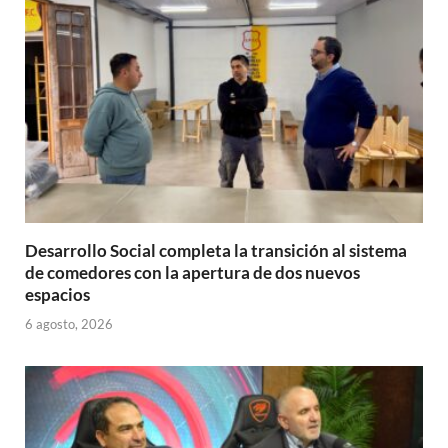
p
o
ti
p
k
r
Desarrollo Social completa la transición al sistema
de comedores con la apertura de dos nuevos
espacios
6 agosto, 2026