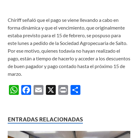
Chiriff señaló que el pago se viene llevando a cabo en
forma dinámica y que el vencimiento, que originalmente
estaba previsto para el 15 de febrero, se pospuso para
este lunes a pedido de la Sociedad Agropecuaria de Salto.
Por ese motivo, quienes todavía no hayan realizado el
pago, están a tiempo de hacerlo y acceder a los descuentos
de buen pagador y pago contado hasta el próximo 15 de
marzo.
W
F
E
X
P
C
h
ac
m
ri
o
at
e
ail
nt
m
s
b
p
ENTRADAS RELACIONADAS
A
o
ar