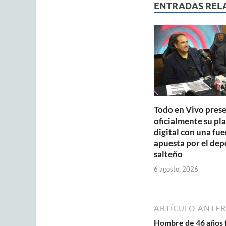
s
b
ENTRADAS REL
A
o
p
o
p
k
Todo en Vivo pres
oficialmente su pl
digital con una fue
apuesta por el dep
salteño
6 agosto, 2026
ARTÍCULO ANTER
Hombre de 46 años f