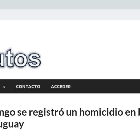
10minutos.com
Tu conexión con Salto
CONTACTO
ACCEDER
go se registró un homicidio en 
uguay