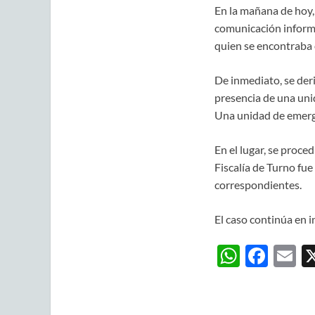
En la mañana de hoy
comunicación informa
quien se encontraba
De inmediato, se deri
presencia de una uni
Una unidad de emergen
En el lugar, se proce
Fiscalía de Turno fue 
correspondientes.
El caso continúa en i
W
F
E
h
ac
m
at
e
ai