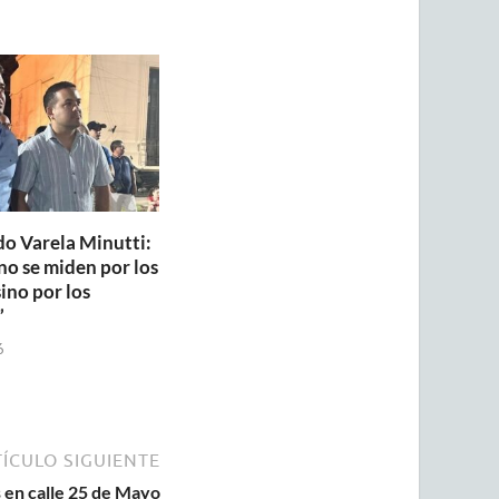
do Varela Minutti:
no se miden por los
sino por los
”
6
ÍCULO SIGUIENTE
 en calle 25 de Mayo