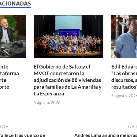
p
ACIONADAS
ar
ti
r
entó
El Gobierno de Salto y el
Edil Eduar
ataforma
MVOT concretaron la
“Las obras 
rte
adjudicación de 88 viviendas
discursos, 
orte
para familias de La Amarilla y
resultados
La Esperanza
5 agosto, 202
5 agosto, 2026
IOR
ART
allece tras vuelco de
Andrés Lima anuncia mejoras