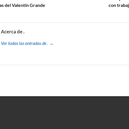
s del Valentín Grande
con traba
Acerca de .
Ver todas las entradas de . →