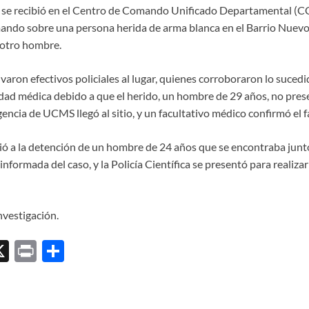
, se recibió en el Centro de Comando Unificado Departamental (
ndo sobre una persona herida de arma blanca en el Barrio Nuevo
 otro hombre.
varon efectivos policiales al lugar, quienes corroboraron lo sucedido
dad médica debido a que el herido, un hombre de 29 años, no prese
cia de UCMS llegó al sitio, y un facultativo médico confirmó el f
dió a la detención de un hombre de 24 años que se encontraba junto 
informada del caso, y la Policía Científica se presentó para realizar 
nvestigación.
X
P
C
ri
o
l
nt
m