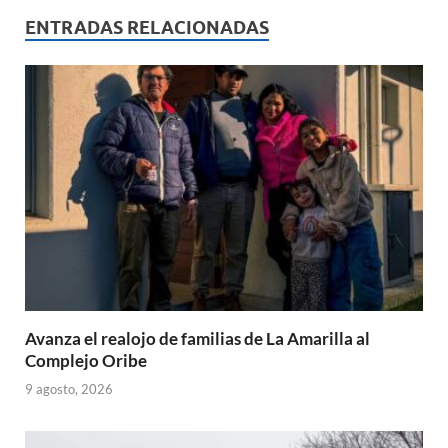
s
b
p
ENTRADAS RELACIONADAS
A
o
ar
p
o
ti
p
k
r
Avanza el realojo de familias de La Amarilla al
Complejo Oribe
9 agosto, 2026