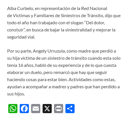
Alba Curbelo, en representación de la Red Nacional
de Víctimas y Familiares de Siniestros de Tránsito, dijo que
todo el año han trabajado con el slogan “Del dolor,
constuir”, en busca de bajar la siniestralidad y mejorar la
seguridad vial.
Por su parte, Angely Urruzula, como madre que perdió a
su hija víctima de un siniestro de tránsito cuando esta solo
tenía 16 años, habló de su experiencia y de lo que cuesta
elaborar un duelo, pero remarcó que hay que seguir
haciendo cosas para estar bien. Actividades como estas,
ayudan a acompañar a madres y padres que han perdido a
sus hijos.
W
F
E
X
P
C
h
ac
m
ri
o
at
e
ail
nt
m