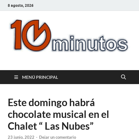
8 agosto, 2026
10minutos.com.uy
Tu conexión con Salto
MENÚ PRINCIPAL
Este domingo habrá
chocolate musical en el
Chalet “ Las Nubes”
23 junio, 2022
-
Dejar un comentario