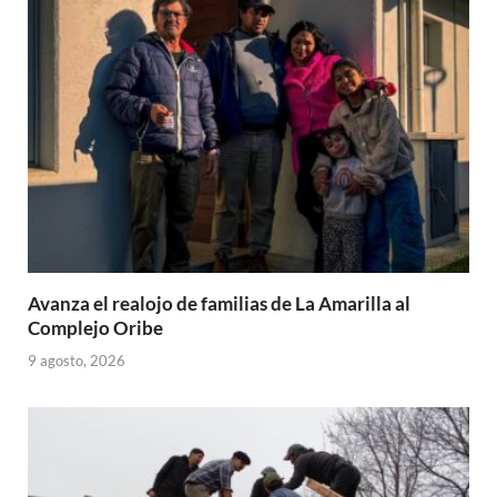
p
o
ti
p
k
r
Avanza el realojo de familias de La Amarilla al
Complejo Oribe
9 agosto, 2026