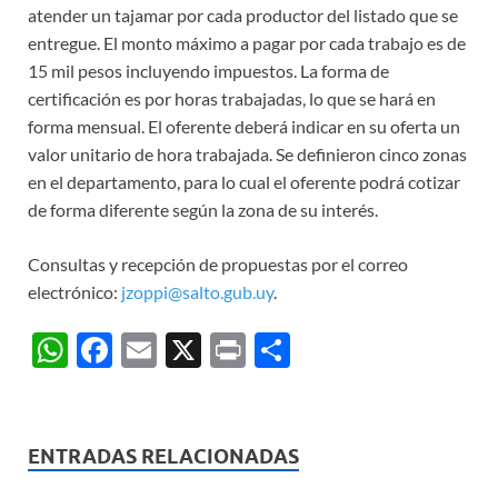
atender un tajamar por cada productor del listado que se
entregue. El monto máximo a pagar por cada trabajo es de
15 mil pesos incluyendo impuestos. La forma de
certificación es por horas trabajadas, lo que se hará en
forma mensual. El oferente deberá indicar en su oferta un
valor unitario de hora trabajada. Se definieron cinco zonas
en el departamento, para lo cual el oferente podrá cotizar
de forma diferente según la zona de su interés.
Consultas y recepción de propuestas por el correo
electrónico:
jzoppi@salto.gub.uy
.
W
F
E
X
P
C
h
ac
m
ri
o
at
e
ail
nt
m
s
b
p
ENTRADAS RELACIONADAS
A
o
ar