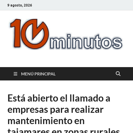
9 agosto, 2026
10minutos.com.uy
Tu conexión con Salto
MENÚ PRINCIPAL
Está abierto el llamado a
empresas para realizar
mantenimiento en
tajamares en zonas rurales