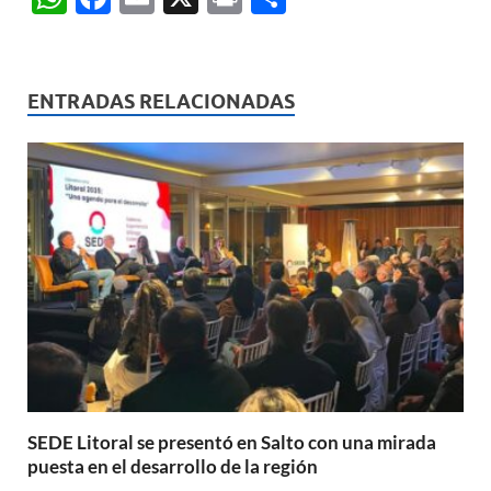
h
ac
m
ri
o
at
e
ail
nt
m
s
b
p
ENTRADAS RELACIONADAS
A
o
ar
p
o
ti
p
k
r
SEDE Litoral se presentó en Salto con una mirada
puesta en el desarrollo de la región