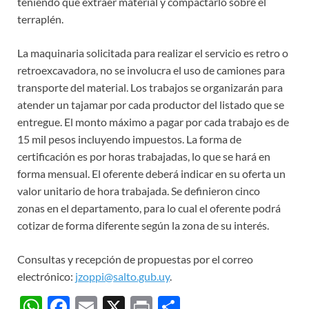
teniendo que extraer material y compactarlo sobre el
terraplén.
La maquinaria solicitada para realizar el servicio es retro o
retroexcavadora, no se involucra el uso de camiones para
transporte del material. Los trabajos se organizarán para
atender un tajamar por cada productor del listado que se
entregue. El monto máximo a pagar por cada trabajo es de
15 mil pesos incluyendo impuestos. La forma de
certificación es por horas trabajadas, lo que se hará en
forma mensual. El oferente deberá indicar en su oferta un
valor unitario de hora trabajada. Se definieron cinco
zonas en el departamento, para lo cual el oferente podrá
cotizar de forma diferente según la zona de su interés.
Consultas y recepción de propuestas por el correo
electrónico:
jzoppi@salto.gub.
uy
.
W
F
E
X
P
C