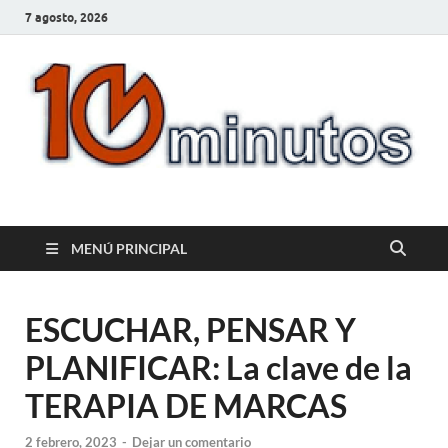
7 agosto, 2026
10minutos.com.uy
Tu conexión con Salto
MENÚ PRINCIPAL
ESCUCHAR, PENSAR Y
PLANIFICAR: La clave de la
TERAPIA DE MARCAS
2 febrero, 2023
-
Dejar un comentario