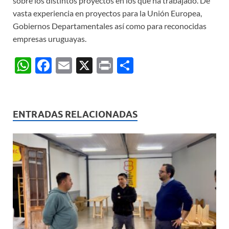
sobre los distintos proyectos en los que ha trabajado. De
vasta experiencia en proyectos para la Unión Europea,
Gobiernos Departamentales así como para reconocidas
empresas uruguayas.
W
F
E
X
P
C
h
ac
m
ri
o
at
e
ail
nt
m
s
b
p
ENTRADAS RELACIONADAS
A
o
ar
p
o
ti
p
k
r