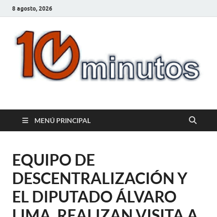
8 agosto, 2026
10minutos.com.uy
Tu conexión con Salto
MENÚ PRINCIPAL
EQUIPO DE
DESCENTRALIZACIÓN Y
EL DIPUTADO ÁLVARO
LIMA, REALIZAN VISITA A