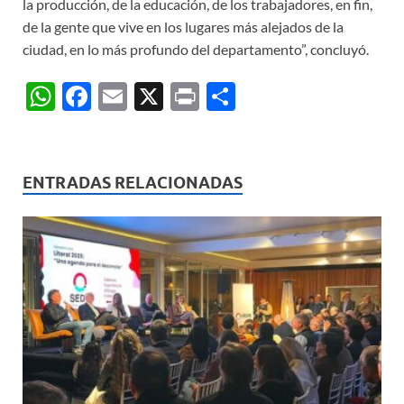
la producción, de la educación, de los trabajadores, en fin,
de la gente que vive en los lugares más alejados de la
ciudad, en lo más profundo del departamento”, concluyó.
W
F
E
X
P
C
h
ac
m
ri
o
at
e
ail
nt
m
s
b
p
ENTRADAS RELACIONADAS
A
o
ar
p
o
ti
p
k
r