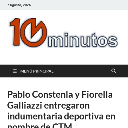
7 agosto, 2026
10minutos.com.uy
Tu conexión con Salto
MENÚ PRINCIPAL
Pablo Constenla y Fiorella
Galliazzi entregaron
indumentaria deportiva en
nombre de CTM