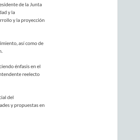
esidente de la Junta
ad y la
rollo y la proyección
cimiento, así como de
n.
ciendo énfasis en el
intendente reelecto
ial del
ades y propuestas en