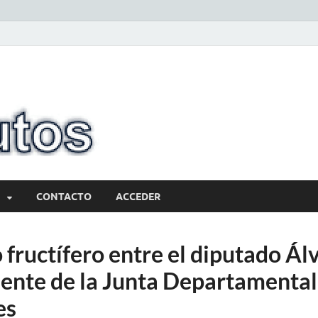
10minutos.com
Tu conexión con Salto
CONTACTO
ACCEDER
 fructífero entre el diputado Ál
dente de la Junta Departamental 
es