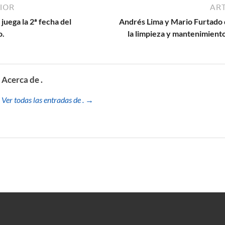
IOR
ART
 juega la 2ª fecha del
Andrés Lima y Mario Furtado 
o.
la limpieza y mantenimiento
Acerca de .
Ver todas las entradas de . →