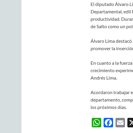
El diputado Álvaro Li
Departamental, edil 
productividad. Durant
de Salto como un pol
Álvaro Lima destacó l
promover la inserción
En cuanto a la fuerza 
crecimiento experime
Andrés Lima.
Acordaron trabajar en
departamento, compro
los próximos días.
W
F
E
h
ac
m