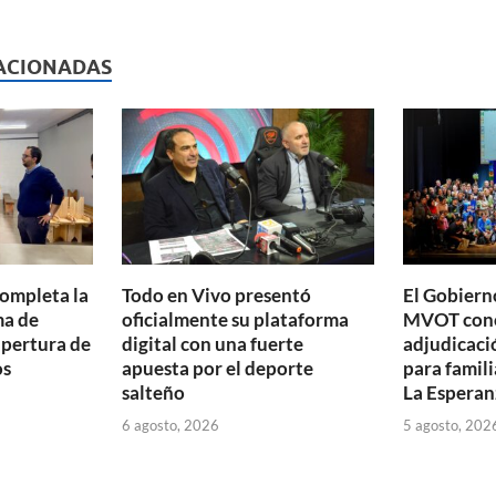
l
nt
m
p
ACIONADAS
ar
ti
r
completa la
Todo en Vivo presentó
El Gobierno
ma de
oficialmente su plataforma
MVOT conc
apertura de
digital con una fuerte
adjudicaci
os
apuesta por el deporte
para famili
salteño
La Esperan
6 agosto, 2026
5 agosto, 202