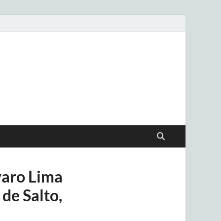
.uy
varo Lima
de Salto,