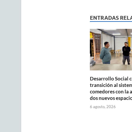
at
e
ai
s
b
ENTRADAS REL
A
o
p
o
p
k
Desarrollo Social 
transición al siste
comedores con la 
dos nuevos espaci
6 agosto, 2026