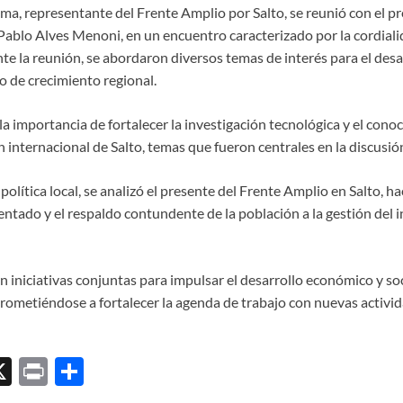
ma, representante del Frente Amplio por Salto, se reunió con el pr
Pablo Alves Menoni, en un encuentro caracterizado por la cordialid
e la reunión, se abordaron diversos temas de interés para el desar
o de crecimiento regional.
a importancia de fortalecer la investigación tecnológica y el cono
 internacional de Salto, temas que fueron centrales en la discusió
política local, se analizó el presente del Frente Amplio en Salto, ha
ntado y el respaldo contundente de la población a la gestión del 
 iniciativas conjuntas para impulsar el desarrollo económico y soc
metiéndose a fortalecer la agenda de trabajo con nuevas activid
X
P
C
ri
o