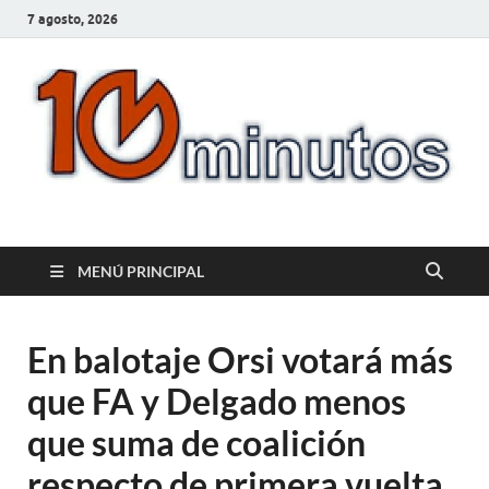
7 agosto, 2026
10minutos.com.uy
Tu conexión con Salto
MENÚ PRINCIPAL
En balotaje Orsi votará más
que FA y Delgado menos
que suma de coalición
respecto de primera vuelta,