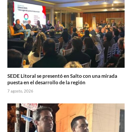
p
o
ti
p
k
r
SEDE Litoral se presentó en Salto con una mirada
puesta en el desarrollo de la región
7 agosto, 2026