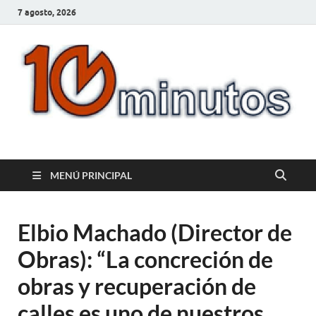
7 agosto, 2026
10minutos.com.uy
Tu conexión con Salto
MENÚ PRINCIPAL
Elbio Machado (Director de
Obras): “La concreción de
obras y recuperación de
calles es uno de nuestros