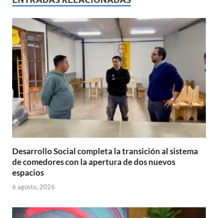
A
o
ar
p
o
ti
p
k
r
Desarrollo Social completa la transición al sistema
de comedores con la apertura de dos nuevos
espacios
6 agosto, 2026