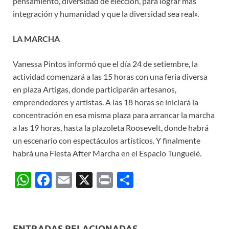
pensamiento, diversidad de elección, para lograr más
integración y humanidad y que la diversidad sea real».
LA MARCHA
Vanessa Pintos informó que el día 24 de setiembre, la
actividad comenzará a las 15 horas con una feria diversa
en plaza Artigas, donde participarán artesanos,
emprendedores y artistas. A las 18 horas se iniciará la
concentración en esa misma plaza para arrancar la marcha
a las 19 horas, hasta la plazoleta Roosevelt, donde habrá
un escenario con espectáculos artísticos. Y finalmente
habrá una Fiesta After Marcha en el Espacio Tunguelé.
W
F
E
X
P
C
h
ac
m
ri
o
at
e
ail
nt
m
s
b
p
ENTRADAS RELACIONADAS