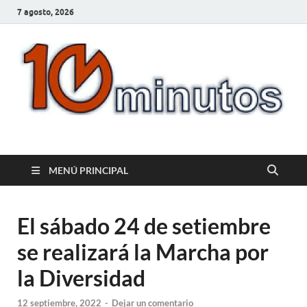
7 agosto, 2026
10minutos.com.uy
Tu conexión con Salto
MENÚ PRINCIPAL
El sábado 24 de setiembre
se realizará la Marcha por
la Diversidad
12 septiembre, 2022
-
Dejar un comentario