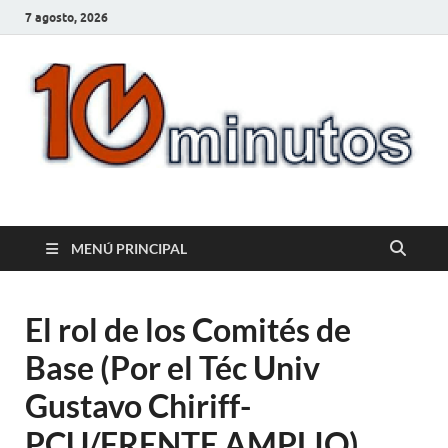
7 agosto, 2026
10minutos.com.uy
Tu conexión con Salto
MENÚ PRINCIPAL
El rol de los Comités de
Base (Por el Téc Univ
Gustavo Chiriff-
PCU/FRENTE AMPLIO)