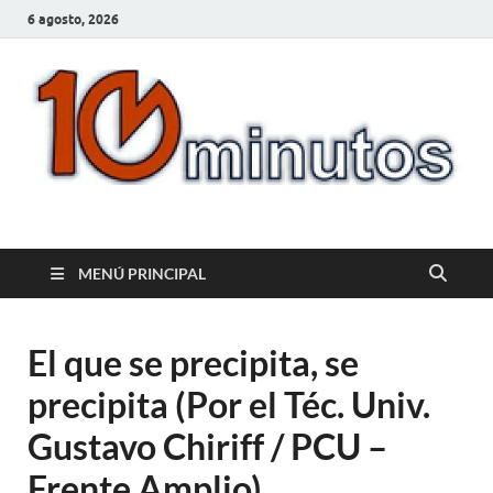
6 agosto, 2026
10minutos.com.uy
Tu conexión con Salto
MENÚ PRINCIPAL
El que se precipita, se
precipita (Por el Téc. Univ.
Gustavo Chiriff / PCU –
Frente Amplio)