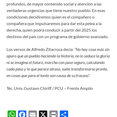
profundos, de mayor contenido social y atención a las
verdaderas urgencias que tiene nuestro pueblo. En esas
condiciones decidiremos quien es el compañero o
compañera que impulsaremos para dar esta pelea a la
derecha, quien podrá conducir a partir del 2025 los
destinos del país con un programa de gobierno avanzado.
Los versos de Alfredo Zitarrosa decía:
“No hay cosa más sin
apuro que un pueblo haciendo la historia, no lo seduce la gloria
ni se imagina el futuro, marcha con paso seguro, calculando
cada paso y lo que parece atraso, suele transformarse pronto,
en cosas que para el tonto son causa de su fracaso”.
Téc. Univ. Gustavo Chiriff / PCU – Frente Amplio
W
F
E
X
P
C