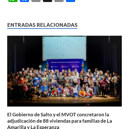
h
ac
m
ri
o
at
e
ail
nt
m
s
b
p
ENTRADAS RELACIONADAS
A
o
ar
p
o
ti
p
k
r
El Gobierno de Salto y el MVOT concretaron la
adjudicación de 88 viviendas para familias de La
Amarilla y La Esperanza