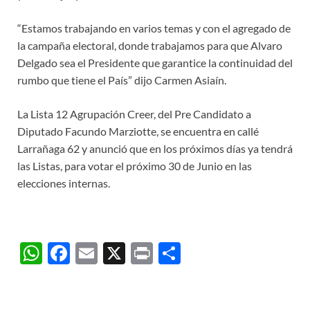
“Estamos trabajando en varios temas y con el agregado de
la campaña electoral, donde trabajamos para que Alvaro
Delgado sea el Presidente que garantice la continuidad del
rumbo que tiene el País” dijo Carmen Asiaín.
La Lista 12 Agrupación Creer, del Pre Candidato a
Diputado Facundo Marziotte, se encuentra en callé
Larrañaga 62 y anunció que en los próximos días ya tendrá
las Listas, para votar el próximo 30 de Junio en las
elecciones internas.
W
F
E
X
P
C
h
ac
m
ri
o
at
e
ail
nt
m