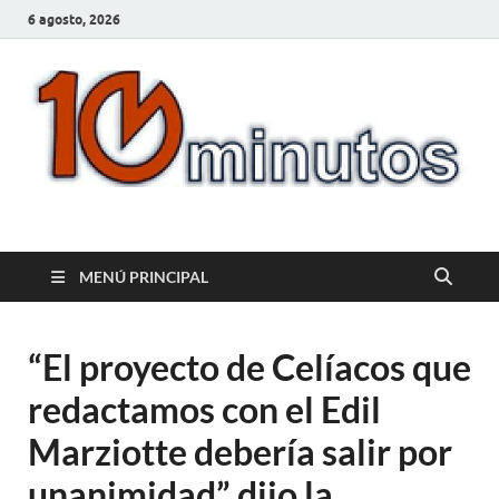
6 agosto, 2026
10minutos.com.uy
Tu conexión con Salto
MENÚ PRINCIPAL
“El proyecto de Celíacos que
redactamos con el Edil
Marziotte debería salir por
unanimidad” dijo la