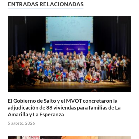
s
b
p
ENTRADAS RELACIONADAS
A
o
ar
p
o
ti
p
k
r
El Gobierno de Salto y el MVOT concretaron la
adjudicación de 88 viviendas para familias de La
Amarilla y La Esperanza
5 agosto, 2026