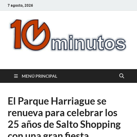
7 agosto, 2026
10minutos.com.uy
Tu conexión con Salto
MENÚ PRINCIPAL
El Parque Harriague se
renueva para celebrar los
25 años de Salto Shopping
con una gran fiesta