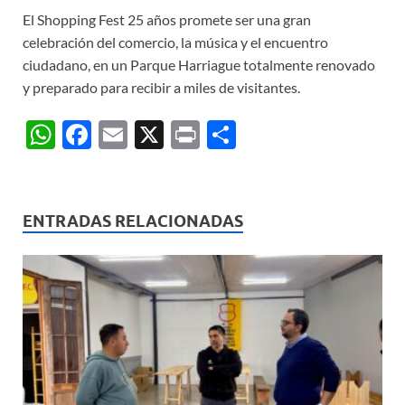
El Shopping Fest 25 años promete ser una gran
celebración del comercio, la música y el encuentro
ciudadano, en un Parque Harriague totalmente renovado
y preparado para recibir a miles de visitantes.
W
F
E
X
P
C
h
ac
m
ri
o
at
e
ail
nt
m
s
b
p
ENTRADAS RELACIONADAS
A
o
ar
p
o
ti
p
k
r