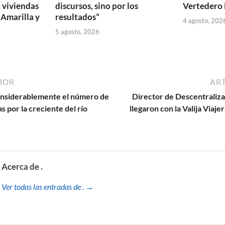
 viviendas
discursos, sino por los
Vertedero 
 Amarilla y
resultados”
4 agosto, 202
5 agosto, 2026
IOR
ART
onsiderablemente el número de
Director de Descentraliza
 por la creciente del río
llegaron con la Valija Viaj
Acerca de .
Ver todas las entradas de . →