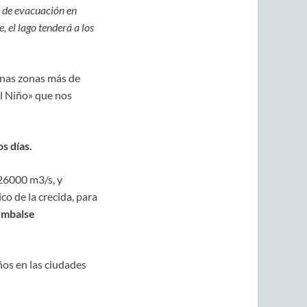
s de evacuación en
, el lago tenderá a los
unas zonas más de
l Niño» que nos
s días.
26000 m3/s, y
o de la crecida, para
 embalse
os en las ciudades