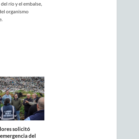
el río y el embalse,
 del organismo
e.
lores solicitó
a emergencia del