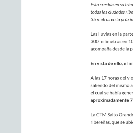
Esta crecida en su trán
todas las ciudades ribe
35 metros en la próx
Las lluvias en la pa
300 milímetros en 10
acompaña desde la p
En vista de ello, el 
A las 17 horas del v
saliendo del mismo a
el cual se había gen
aproximadamente 70
La CTM Salto Grande 
ribereñas, que se ub