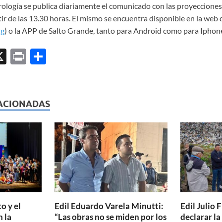
ología se publica diariamente el comunicado con las proyecciones d
ir de las 13.30 horas. El mismo se encuentra disponible en la web
rg
) o la APP de Salto Grande, tanto para Android como para Iphon
X
P
C
ri
o
l
nt
m
p
ACIONADAS
ar
ti
r
o y el
Edil Eduardo Varela Minutti:
Edil Julio F
 la
“Las obras no se miden por los
declarar l