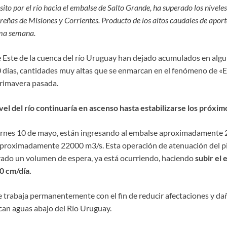
sito por el río hacia el embalse de Salto Grande, ha superado los nivele
reñas de Misiones y Corrientes. Producto de los altos caudales de aporte
ima semana.
rte Este de la cuenca del río Uruguay han dejado acumulados en alg
 días, cantidades muy altas que se enmarcan en el fenómeno de «E
rimavera pasada.
nivel del río continuaría en ascenso hasta estabilizarse los próximo
iernes 10 de mayo, están ingresando al embalse aproximadamente 
proximadamente 22000 m3/s. Esta operación de atenuación del pic
erado un volumen de espera, ya está ocurriendo, haciendo
subir el
 cm/día.
trabaja permanentemente con el fin de reducir afectaciones y dañ
ican aguas abajo del Río Uruguay.