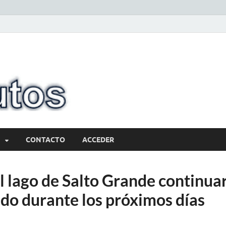
10minutos.com
Tu conexión con Salto
CONTACTO
ACCEDER
el lago de Salto Grande continua
o durante los próximos días