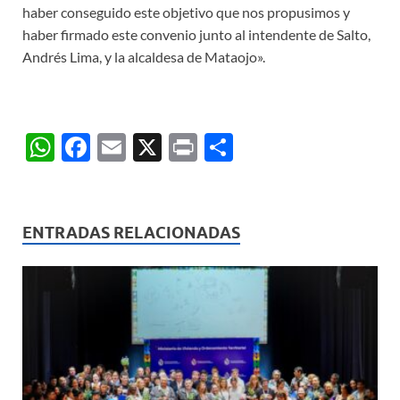
haber conseguido este objetivo que nos propusimos y
haber firmado este convenio junto al intendente de Salto,
Andrés Lima, y la alcaldesa de Mataojo».
W
F
E
X
P
C
h
ac
m
ri
o
at
e
ail
nt
m
s
b
p
ENTRADAS RELACIONADAS
A
o
ar
p
o
ti
p
k
r