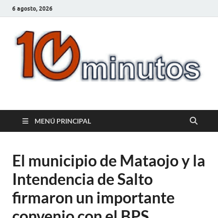
6 agosto, 2026
10minutos.com.uy
Tu conexión con Salto
MENÚ PRINCIPAL
El municipio de Mataojo y la
Intendencia de Salto
firmaron un importante
convenio con el BPS