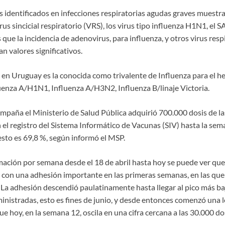
s identificados en infecciones respiratorias agudas graves muestra
us sincicial respiratorio (VRS), los virus tipo influenza H1N1, el 
 que la incidencia de adenovirus, para influenza, y otros virus resp
 valores significativos.
 en Uruguay es la conocida como trivalente de Influenza para el he
uenza A/H1N1, Influenza A/H3N2, Influenza B/linaje Victoria.
ampaña el Ministerio de Salud Pública adquirió 700.000 dosis de la
el registro del Sistema Informático de Vacunas (SIV) hasta la sema
 esto es 69,8 %, según informó el MSP.
ación por semana desde el 18 de abril hasta hoy se puede ver qu
on una adhesión importante en las primeras semanas, en las que
 La adhesión descendió paulatinamente hasta llegar al pico más ba
inistradas, esto es fines de junio, y desde entonces comenzó una 
ue hoy, en la semana 12, oscila en una cifra cercana a las 30.000 dos