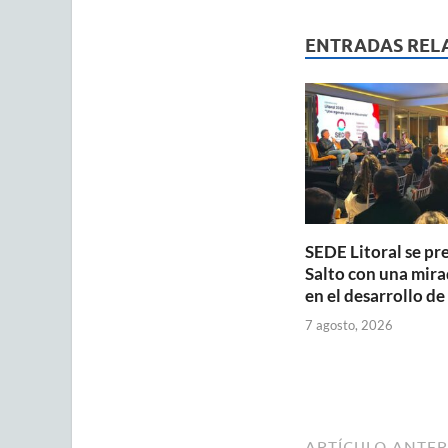
at
e
ai
s
b
ENTRADAS REL
A
o
p
o
p
k
SEDE Litoral se pr
Salto con una mira
en el desarrollo de
7 agosto, 2026
ARTÍCULO ANTER