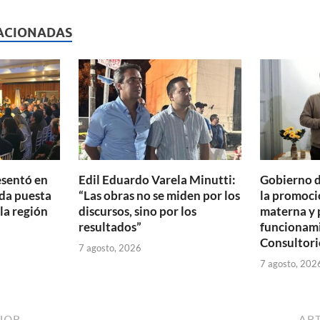
l
nt
m
p
ACIONADAS
ar
ti
r
esentó en
Edil Eduardo Varela Minutti:
Gobierno d
da puesta
“Las obras no se miden por los
la promoció
 la región
discursos, sino por los
materna y 
resultados”
funcionam
Consultori
7 agosto, 2026
7 agosto, 202
IOR
ART