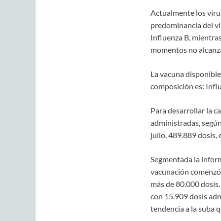
Actualmente los viru
predominancia del vir
Influenza B, mientras
momentos no alcanzan
La vacuna disponible
composición es: Infl
Para desarrollar la c
administradas, según 
julio, 489.889 dosis,
Segmentada la inform
vacunación comenzó c
más de 80.000 dosis.
con 15.909 dosis adm
tendencia a la suba q