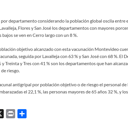
 por departamento considerando la población global oscila entre el
avalleja, Flores y San José los departamentos con mayores porce
 bajos se ven en Cerro largo con un 8 %.
oblación objetivo alcanzado con esta vacunación Montevideo cuen
vacunada, seguida por Lavalleja con 63 % y San José con 68 %. El
 y Treinta y Tres con 41 % son los departamentos que han alcan
 de riesgo.
cunal antigripal por población objetivo o de riesgo el personal de 
embarazadas el 22,1 %, las personas mayores de 65 años 32 %, y los
X
P
C
ri
o