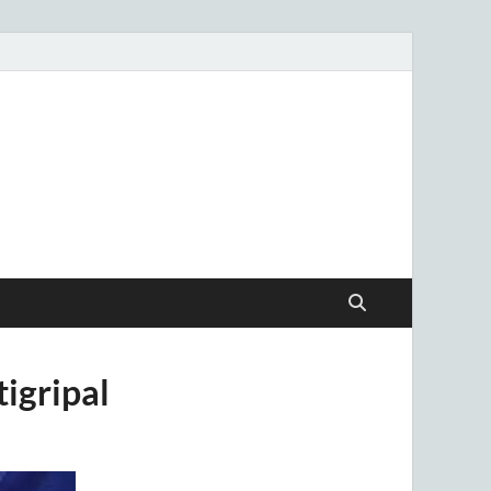
.uy
tigripal