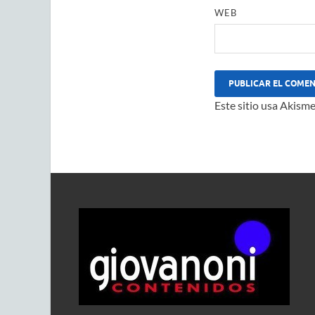
WEB
Este sitio usa Akisme