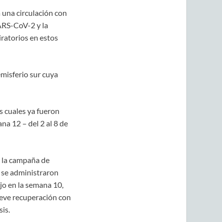
 una circulación con
SARS-CoV-2 y la
iratorios en estos
misferio sur cuya
s cuales ya fueron
na 12 – del 2 al 8 de
e la campaña de
 se administraron
jo en la semana 10,
leve recuperación con
is.