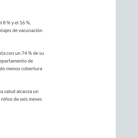
 8 % y el 16 %,
ntajes de vacunación
ta con un 74 % de su
 Departamento de
zado menos cobertura
la salud alcanza un
 niños de seis meses