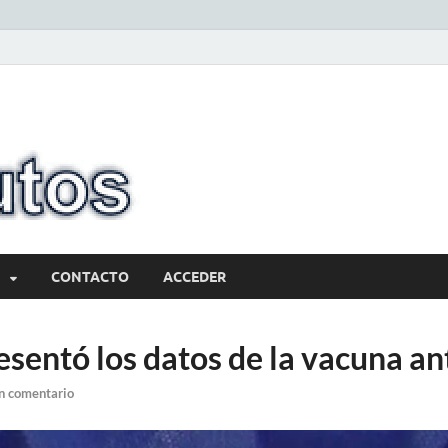
10minutos.com
Tu conexión con Salto
CONTACTO
ACCEDER
sentó los datos de la vacuna an
n comentario