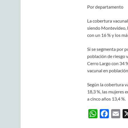
Por departamento
La cobertura vacunal
siendo Montevideo, L
con un 16 % y los más
Si se segmenta por p
población de riesgo 
Cerro Largo con 34 %
vacunal en población
Según la cobertura va
18,3 %, las mujeres 
a cinco años 13,4 %.
W
F
E
h
ac
m