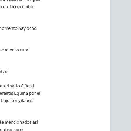
no en Tacuarembó,
e momento hay ocho
ecimiento rural
lvió:
terinario Oficial
falitis Equina por el
bajo la vigilancia
nte mencionados así
entren en el