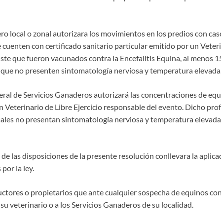
ro local o zonal autorizara los movimientos en los predios con cas
cuenten con certificado sanitario particular emitido por un Veteri
onste que fueron vacunados contra la Encefalitis Equina, al menos 15
que no presenten sintomatología nerviosa y temperatura elevada
neral de Servicios Ganaderos autorizará las concentraciones de eq
n Veterinario de Libre Ejercicio responsable del evento. Dicho pro
imales no presentan sintomatología nerviosa y temperatura elevad
 de las disposiciones de la presente resolución conllevara la aplica
por la ley.
oductores o propietarios que ante cualquier sospecha de equinos co
 su veterinario o a los Servicios Ganaderos de su localidad.