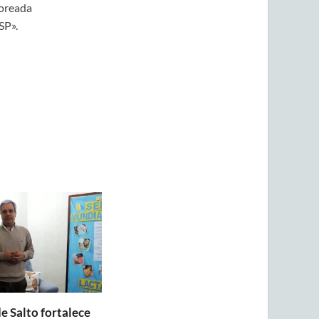
toreada
SP».
e Salto fortalece