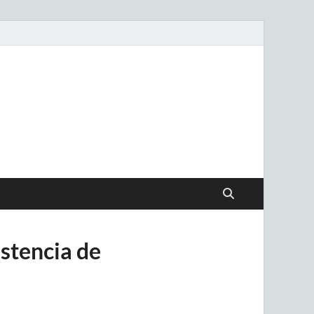
.uy
istencia de