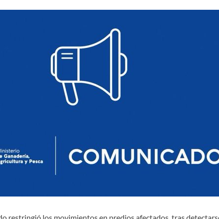
do restringió los movimientos en predios afectados, tras detectars