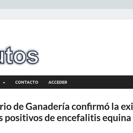
10minutos.com
Tu conexión con Salto
CONTACTO
ACCEDER
rio de Ganadería confirmó la ex
 positivos de encefalitis equina