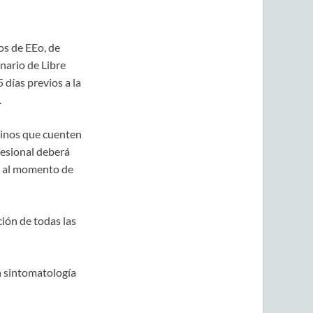
os de EEo, de
nario de Libre
 días previos a la
.
uinos que cuenten
fesional deberá
a al momento de
ción de todas las
n sintomatología