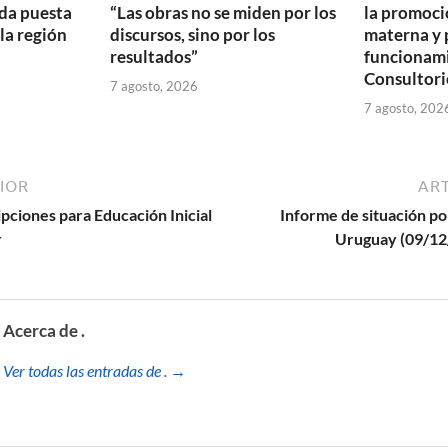
da puesta
“Las obras no se miden por los
la promoció
 la región
discursos, sino por los
materna y 
resultados”
funcionam
Consultori
7 agosto, 2026
7 agosto, 202
IOR
ART
pciones para Educación Inicial
Informe de situación por
r
Uruguay (09/12/
Acerca de .
Ver todas las entradas de . →