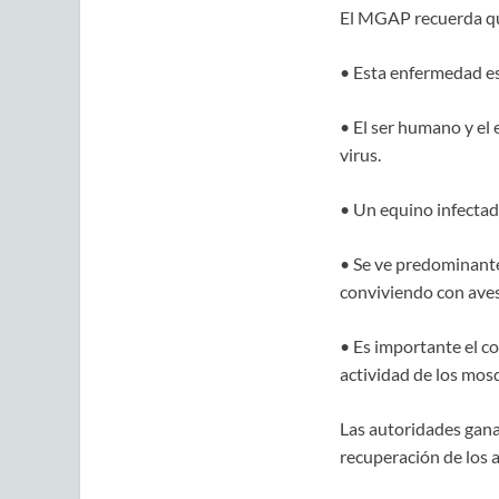
El MGAP recuerda q
• Esta enfermedad es 
• El ser humano y el
virus.
• Un equino infectado
• Se ve predominant
conviviendo con aves
• Es importante el c
actividad de los mos
Las autoridades gana
recuperación de los 