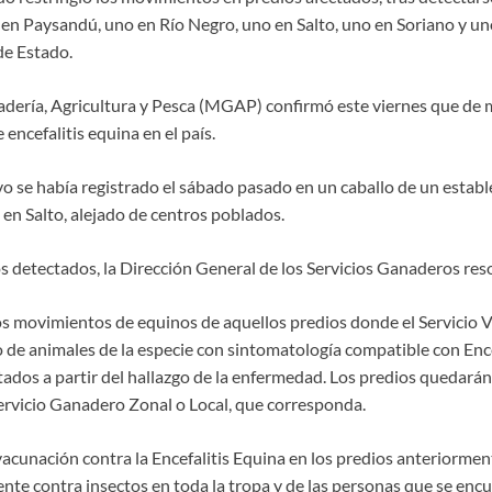
en Paysandú, uno en Río Negro, uno en Salto, uno en Soriano y u
 de Estado.
adería, Agricultura y Pesca (MGAP) confirmó este viernes que d
 encefalitis equina en el país.
vo se había registrado el sábado pasado en un caballo de un establ
 en Salto, alejado de centros poblados.
s detectados, la Dirección General de los Servicios Ganaderos reso
os movimientos de equinos de aquellos predios donde el Servicio Ve
 de animales de la especie con sintomatología compatible con Ence
tados a partir del hallazgo de la enfermedad. Los predios quedarán 
ervicio Ganadero Zonal o Local, que corresponda.
 vacunación contra la Encefalitis Equina en los predios anteriorme
nte contra insectos en toda la tropa y de las personas que se encu