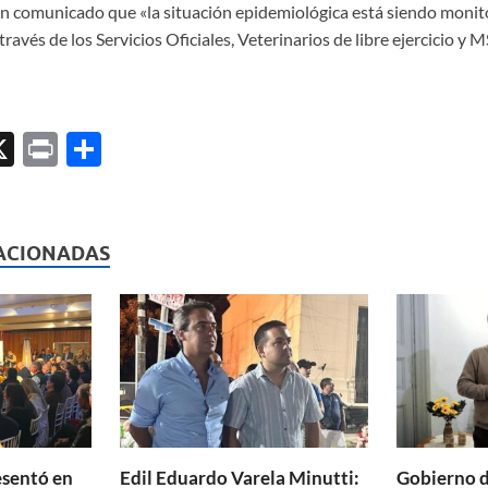
n comunicado que «la situación epidemiológica está siendo moni
vés de los Servicios Oficiales, Veterinarios de libre ejercicio y M
X
P
C
ri
o
l
nt
m
p
ACIONADAS
ar
ti
r
esentó en
Edil Eduardo Varela Minutti:
Gobierno d