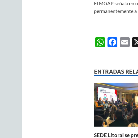
El MGAP señala en u
permanentemente a tra
W
F
E
h
ac
m
at
e
ai
s
b
ENTRADAS REL
A
o
p
o
p
k
SEDE Litoral se pr