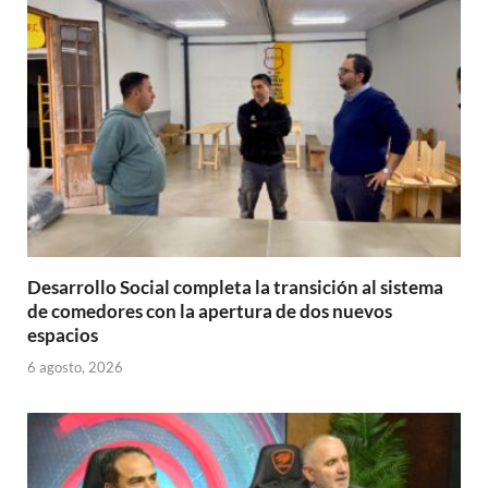
p
o
ti
p
k
r
Desarrollo Social completa la transición al sistema
de comedores con la apertura de dos nuevos
espacios
6 agosto, 2026