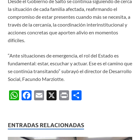
Desde el Gobierno de Salto se continúa siguiendo de cerca
la situación de cada familia afectada, reafirmando el
compromiso de estar presentes cuando más se necesita, a
través de la cercanía, la coordinación interinstitucional y
acciones concretas que aporten alivio en momentos
difíciles.
“Ante situaciones de emergencia, el rol del Estado es
fundamental: estar, escuchar y actuar. Ese es el camino que
se continúa transitando” subrayó el director de Desarrollo
Social, Facundo Marziotte.
W
F
E
X
P
C
h
ac
m
ri
o
at
e
ail
nt
m
s
b
p
ENTRADAS RELACIONADAS
A
o
ar