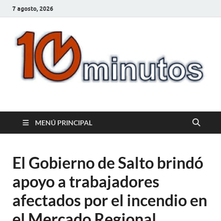
7 agosto, 2026
10minutos.com.uy
Tu conexión con Salto
MENÚ PRINCIPAL
El Gobierno de Salto brindó
apoyo a trabajadores
afectados por el incendio en
el Mercado Regional